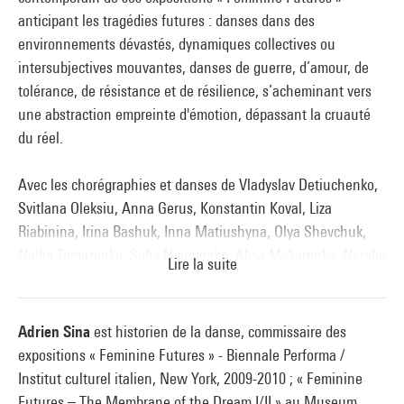
anticipant les tragédies futures : danses dans des
environnements dévastés, dynamiques collectives ou
intersubjectives mouvantes, danses de guerre, d’amour, de
tolérance, de résistance et de résilience, s’acheminant vers
une abstraction empreinte d'émotion, dépassant la cruauté
du réel.
Avec les chorégraphies et danses de Vladyslav Detiuchenko,
Svitlana Oleksiu, Anna Gerus, Konstantin Koval, Liza
Riabinina, Irina Bashuk, Inna Matiushyna, Olya Shevchuk,
Nadia Tomazenko, Sofia Naumenko, Alisa Makarenko, Natalia
Lire la suite
Trafankowska, Anastasiya Kharchenko, Kate Luzan, Alisha
Kobilyak, Gelya Andryushina, Olena Meshcheriakova, Alona
Stoliarova, Anton Obukhovskiy, Zhenya Goncharenko.
Adrien Sina
est historien de la danse, commissaire des
expositions « Feminine Futures » - Biennale Performa /
Konstantin Koval
est chorégraphe, coauteur du film
Institut culturel italien, New York, 2009-2010 ; « Feminine
UPROOTED
réalisé pour le HCR – l’Agence des Nations Unies
Futures – The Membrane of the Dream I/II » au Museum