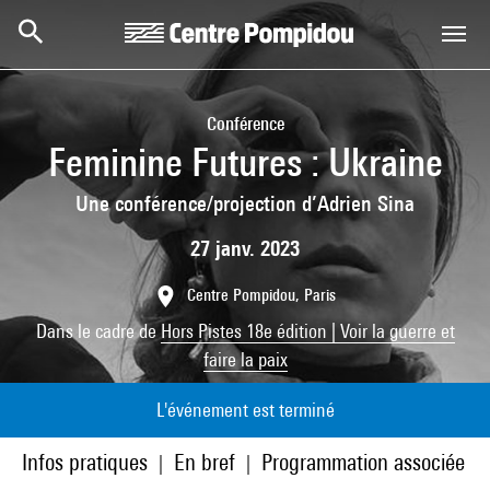
Aller au contenu principal
Centre Pompidou
Conférence
Feminine Futures : Ukraine
Une conférence/projection d’Adrien Sina
27 janv. 2023
Centre Pompidou, Paris
Dans le cadre de
Hors Pistes 18e édition | Voir la guerre et
faire la paix
L'événement est terminé
Infos pratiques
En bref
Programmation associée
|
|