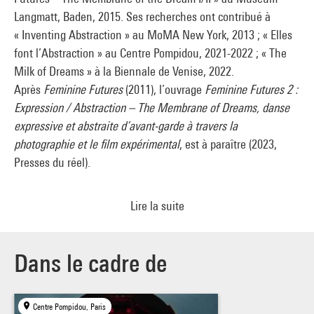
pour les réfugiés, sous les premiers feux de la guerre.
Langmatt, Baden, 2015. Ses recherches ont contribué à
UPROOTED 2
, sa nouvelle initiative inédite est une série de
« Inventing Abstraction » au MoMA New York, 2013 ; « Elles
films de danse d’une minute conçus avec les artistes qui
font l’Abstraction » au Centre Pompidou, 2021-2022 ; « The
vivent la guerre au quotidien en Ukraine, aussi déracinés de
Milk of Dreams » à la Biennale de Venise, 2022.
leur ancienne vie paisible que les réfugiés qu’il suit dans des
Après
Feminine Futures
(2011), l’ouvrage
Feminine Futures 2 :
environnements peu familiers. Des entre-lieux, des
Expression / Abstraction – The Membrane of Dreams, danse
architectures ou des paysages vides et solitaires hantent la
expressive et abstraite d’avant-garde à travers la
poétique poignante de ce recueil d’expressions individuelles,
photographie et le film expérimental
, est à paraître (2023,
voire intimes, face à la violence des incertitudes de l’avenir.
Presses du réel).
Irina Bashuk,
née dans la petite ville minière de Donetsk, est
Lire la suite
une chorégraphe, danseuse et artiste multidisciplinaire de
Kiev, installée à Paris. Avec ses mouvements géométriques et
angulaires inspirés des danses urbaines, Tutting ou Voguing,
Dans le cadre de
elle expérimente le futur du corps dans les environnements
technologiques (NFT, AR, VR, AI). Avec ses performances elle
a participé aux expositions « Bauhaus-100 » à Qingdao et au
Centre Pompidou, Paris