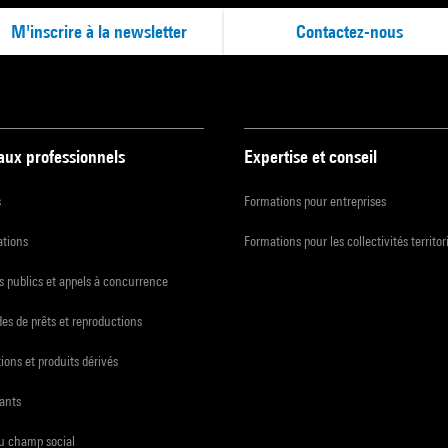
M'inscrire à la newsletter
Contactez-nous
 aux professionnels
Expertise et conseil
s
Formations pour entreprises
ations
Formations pour les collectivités territor
 publics et appels à concurrence
s de prêts et reproductions
ions et produits dérivés
ants
du champ social