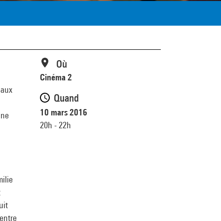
Où
Cinéma 2
eaux
Quand
10 mars 2016
ine
20h - 22h
ilie
t
uit
entre