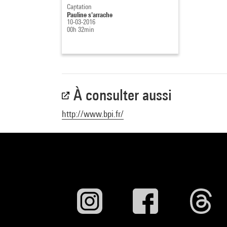
Captation
Pauline s'arrache
10-03-2016
00h 32min
À consulter aussi
http://www.bpi.fr/