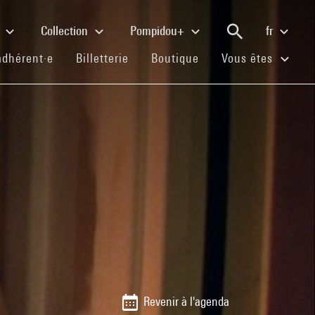
e
Collection
Pompidou+
fr
(current)
(current)
(current)
adhérent·e
Billetterie
Boutique
Vous êtes
e
Revenir à l'agenda