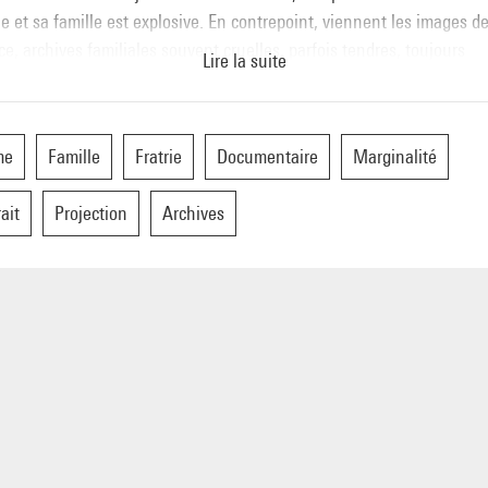
e et sa famille est explosive. En contrepoint, viennent les images d
e, archives familiales souvent cruelles, parfois tendres, toujours
Lire la suite
endues.
me
Famille
Fratrie
Documentaire
Marginalité
ait
Projection
Archives