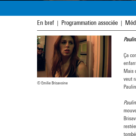
En bref
Programmation associée
Méd
|
|
Paulin
Ça com
enfant
Mais c
veut r
© Emilie Brisavoine
Paulin
Paulin
mouve
Brisav
restée
tombé