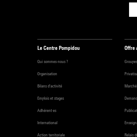
Le Centre Pompidou
Offre
Qui sommes-nous ?
Groupe
Organisation
Privatis
Bilans d'activité
Marchés
Emplois et stages
Demande
Adhérent·es
Publicat
International
Enseign
Action territoriale
Relais 