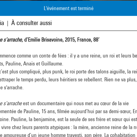
L'événement est terminé
ia
À consulter aussi
|
e s’arrache,
d’Emilie Brisavoine, 2015, France, 88’
mence comme un conte de fées : il y a une reine, un roi et leurs b
s, Pauline, Anaïs et Guillaume.
’est plus compliqué, plus punk, le roi porte des talons aiguille, la re
attraper le temps perdu, leurs héritiers se rebellent. Rien ne va plus,
e s'arrache.
e s’arrache
est un documentaire qui nous met au cœur de la vie
mentée de Pauline, 15 ans, filmée aujourd’hui par sa demi-sœur, Em
oine. Pauline, la benjamine, est la seule de ses frère et sœur qui es
 vivre chez leurs parents atypiques : la mère, ancienne reine de la n
e amoureuse d’un jeune homme travesti, son père. La cohabitation 