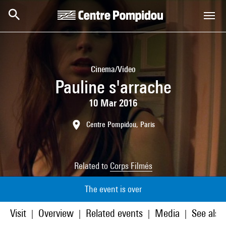
Skip to main content
Centre Pompidou
Cinema/Video
Pauline s'arrache
10 Mar 2016
Centre Pompidou, Paris
Related to
Corps Filmés
The event is over
Visit
Overview
Related events
Media
See also
|
|
|
|