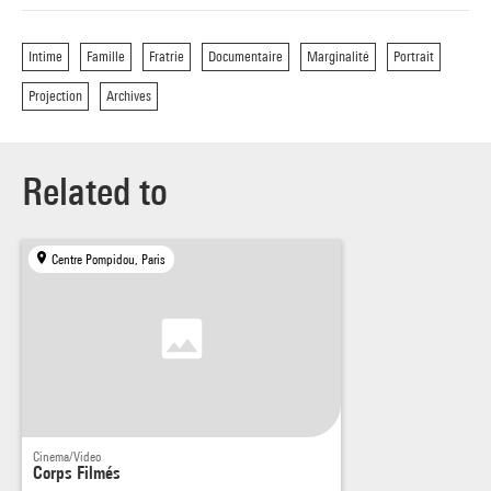
familiales souvent cruelles, parfois tendres, toujours
inattendues.
Intime
Famille
Fratrie
Documentaire
Marginalité
Portrait
Projection
Archives
Related to
Centre Pompidou, Paris
Cinema/Video
Corps Filmés