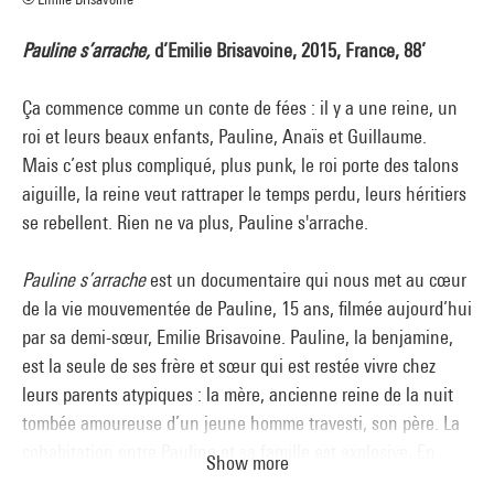
Pauline s’arrache,
d’Emilie Brisavoine, 2015, France, 88’
Ça commence comme un conte de fées : il y a une reine, un
roi et leurs beaux enfants, Pauline, Anaïs et Guillaume.
Mais c’est plus compliqué, plus punk, le roi porte des talons
aiguille, la reine veut rattraper le temps perdu, leurs héritiers
se rebellent. Rien ne va plus, Pauline s'arrache.
Pauline s’arrache
est un documentaire qui nous met au cœur
de la vie mouvementée de Pauline, 15 ans, filmée aujourd’hui
par sa demi-sœur, Emilie Brisavoine. Pauline, la benjamine,
est la seule de ses frère et sœur qui est restée vivre chez
leurs parents atypiques : la mère, ancienne reine de la nuit
tombée amoureuse d’un jeune homme travesti, son père. La
cohabitation entre Pauline et sa famille est explosive. En
Show more
contrepoint, viennent les images de son enfance, archives