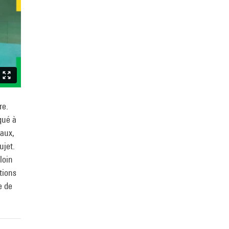
re.
qué à
maux,
ujet.
loin
tions
e de