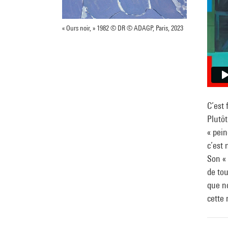
« Ours noir, » 1982 © DR © ADAGP, Paris, 2023
C’est 
Plutôt
« pein
c’est 
Son « 
de tou
que no
cette 