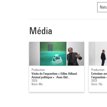
Nat
Média
Production
Production
Visite de l'exposition « Gilles Aillaud.
Entretien av
Animal politique » : Avec Did...
l'exposition «
2024
2023
8min 48s
5min 19s