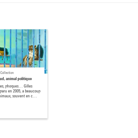
 Collection
aud, animal politique
afes, phoques… Gilles
isparu en 2005, a beaucoup
animaux, souvent en c…