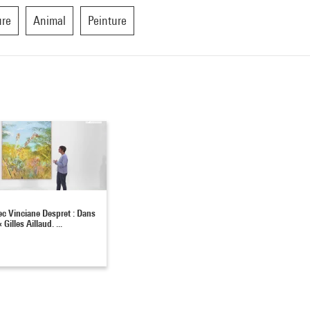
ure
Animal
Peinture
ec Vinciane Despret : Dans
 Gilles Aillaud. ...