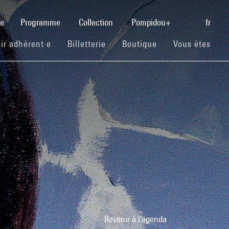
(current)
se
Programme
Collection
Pompidou+
fr
(current)
(current)
(current)
ir adhérent·e
Billetterie
Boutique
Vous êtes
Revenir à l'agenda