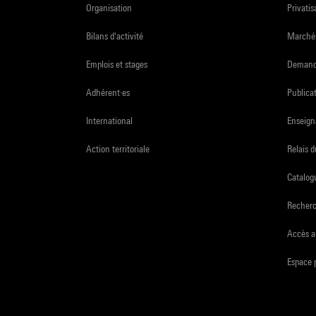
Organisation
Privatis
Bilans d'activité
Marchés
Emplois et stages
Demande
Adhérent·es
Publicat
International
Enseign
Action territoriale
Relais 
Catalogu
Recher
Accès a
Espace 