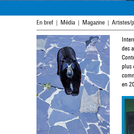
En bref
Média
Magazine
Artistes/
|
|
|
Inter
des a
Conte
plus 
commu
en 20