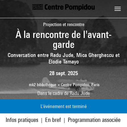
Aller au contenu principal
Centre Pompidou
Projection et rencontre
À la rencontre de l'avant-
garde
Conversation entre Radu Jude, Mica Gherghescu et
Élodie Tamayo
28 sept. 2025
mk2 bibliothèque × Centre Pompidou, Paris
Dans le cadre de
Radu Jude
L'événement est terminé
Infos pratiques
En bref
Programmation associée
|
|
|