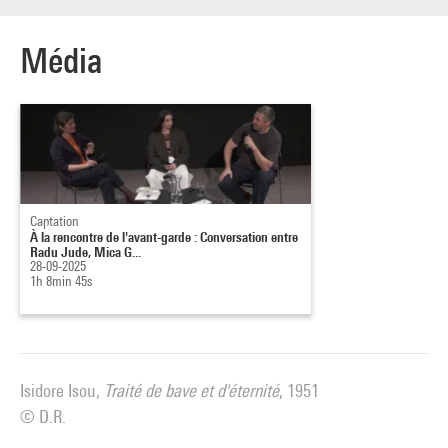
Média
Captation
À la rencontre de l'avant-garde : Conversation entre
Radu Jude, Mica G...
28-09-2025
1h 8min 45s
Isidore Isou,
Traité de bave et d'éternité
, 1951
© D.R.