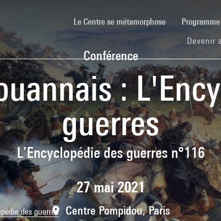
(current)
Le Centre se métamorphose
Programm
Devenir 
Conférence
ouannais : L'Ency
guerres
L’Encyclopédie des guerres n°116
27 mai 2021
Centre Pompidou, Paris
opédie des guerres