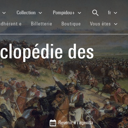
e
Collection
Pompidou+
fr
(current)
(current)
(current)
adhérent·e
Billetterie
Boutique
Vous êtes
clopédie des
Revenir à l'agenda