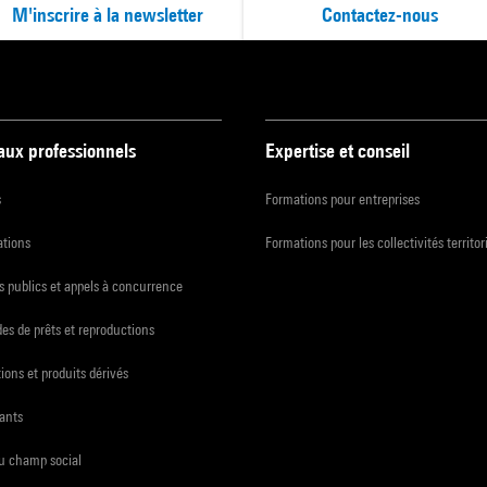
M'inscrire à la newsletter
Contactez-nous
 aux professionnels
Expertise et conseil
s
Formations pour entreprises
ations
Formations pour les collectivités territor
 publics et appels à concurrence
s de prêts et reproductions
ions et produits dérivés
ants
du champ social