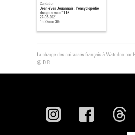
Captation
Jean-Yves Jouannais : l’encyclopédie
des guerres n°116
27-05-2021
1h 29min 39s
La charge des cuirassés français à Waterloo par
@ D.R.