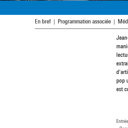
En bref
Programmation associée
Méd
|
|
Jean-
maniè
lectu
extra
d'art
pop 
est c
Entré