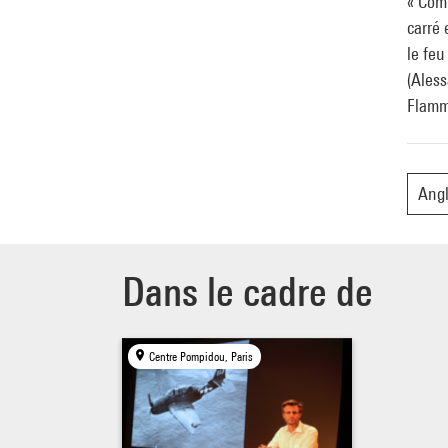
« Comm
carré 
le fe
(Ales
Flamma
Angl
Dans le cadre de
Centre Pompidou, Paris