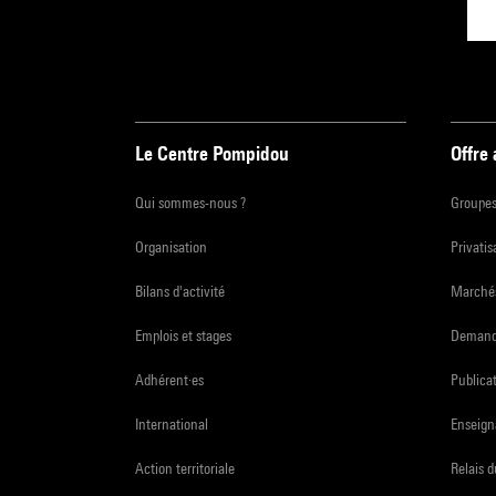
Le Centre Pompidou
Offre
Qui sommes-nous ?
Groupe
Organisation
Privatis
Bilans d'activité
Marchés
Emplois et stages
Demande
Adhérent·es
Publicat
International
Enseign
Action territoriale
Relais 