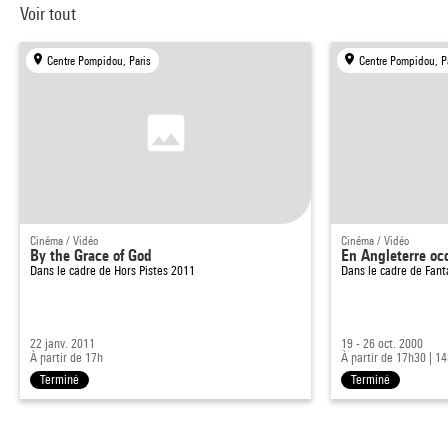
Voir tout
Centre Pompidou, Paris
Centre Pompidou, P
Cinéma / Vidéo
Cinéma / Vidéo
By the Grace of God
En Angleterre oc
Dans le cadre de
Hors Pistes 2011
Dans le cadre de
Fant
22 janv. 2011
19 - 26 oct. 2000
À partir de 17h
À partir de 17h30
|
14
Terminé
Terminé