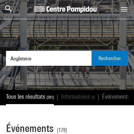
Aller au contenu principal
Centre Pompidou
Rechercher
Tous les résultats
Informations
Événements
|
|
[281]
[0]
[
Événements
[179]