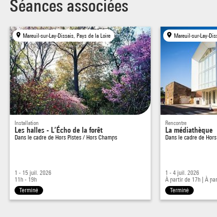
Séances associées
Mareuil-sur-Lay-Dissais, Pays de la Loire
Mareuil-sur-Lay-Diss
Installation
Rencontre
Les halles - L’Écho de la forêt
La médiathèque
Dans le cadre de
Hors Pistes / Hors Champs
Dans le cadre de
Hors
1 - 15 juil. 2026
1 - 4 juil. 2026
11h - 19h
À partir de 17h
|
À pa
Terminé
Terminé