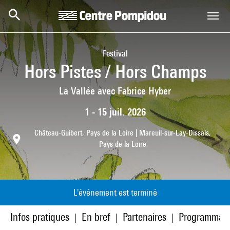
Aller au contenu principal
Centre Pompidou
Festival
Hors Pistes / Hors Champs
La Vallée avec Fabrice Hyber
1 - 15 juil. 2026
Château-Guibert, Pays de la Loire | Mareuil-sur-Lay-Dissais,
Pays de la Loire
L'événement est terminé
Infos pratiques
En bref
Partenaires
Programmati
|
|
|