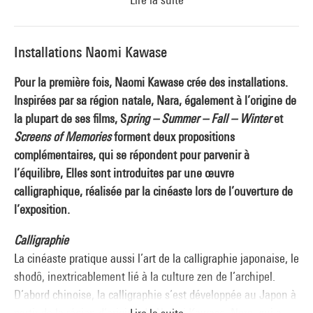
unissent l’homme à la nature, partant de son expérience
pour y envelopper l’univers, du home movie au mélodrame –
dont les vibrants
Escargot
(1994),
Suzaku
(1997),
Shara
(2003),
Installations Naomi Kawase
Naissance et maternité
(2006),
Still the Water
(2014). Il a
Pour la première fois, Naomi Kawase crée des installations.
toujours abordé le cinéma comme un moyen
Inspirées par sa région natale, Nara, également à l’origine de
d’expérimentations infinies, cherchant la symbiose, chaque
la plupart de ses films, S
pring – Summer – Fall – Winter
et
fois unique, d’un projet avec une forme – dont les portraits
Screens of Memories
forment deux propositions
de deux frères gitans à douze ans d’intervalle,
La leyenda del
complémentaires, qui se répondent pour parvenir à
tiempo
(2006) et
Entre dos aguas
(2018).
l’équilibre, Elles sont introduites par une œuvre
calligraphique, réalisée par la cinéaste lors de l’ouverture de
Les installations qu’ils ont créées pour cette exposition et les
l’exposition.
rétrospectives parallèles de leurs films déploient leurs œuvres
respectives, en les articulant autour de la correspondance
Calligraphie
filmée qu’ils ont échangée entre 2008 et 2009.
La cinéaste pratique aussi l’art de la calligraphie japonaise, le
shodô, inextricablement lié à la culture zen de l’archipel.
D’abord chinoise, la calligraphie s’est développée au Japon à
Correspondance Kawase-Lacuesta
partir de la région d’origine de Naomi Kawase, Nara, qui a