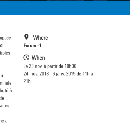
Where
mposé
ol
Forum -1
tiples
When
Le 23 nov. à partir de 18h30
24 nov. 2018 - 6 janv. 2019 de 11h à
au
21h
iliale
ébuté à
 de
aires.
mme à