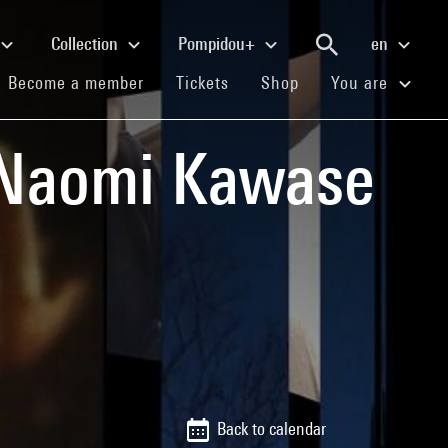
Collection
Pompidou+
en
(current)
(current)
(current)
Become a member
Tickets
Shop
You are
 Naomi Kawase
Back to calendar