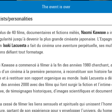
The event is over
ists/personalities
lus de 40 films, documentaires et fictions mêlés,
Naomi Kawase
a i
gularité jusqu’à devenir la plus grande cinéaste japonaise. L’Espagn
an
Isaki Lacuesta
a fait du cinéma une aventure perpétuelle, ses mul
ons défiant tout formatage.
 Kawase a commencé à filmer à la fin des années 1980 cherchant, 
d’un cinéma à la première personne, à reconstituer son histoire fam
 et à restituer son rapport organique au monde. Isaki Lacuesta a d
 des années 2000 avec des films qui font surgir la fiction et l’intime
ive, de témoignages historiques, d’images scientifiques et document
’a cessé de filmer les liens sensuels et spirituels qui unissent l’ho
ure, partant de son expérience pour y envelopper l’univers, du home