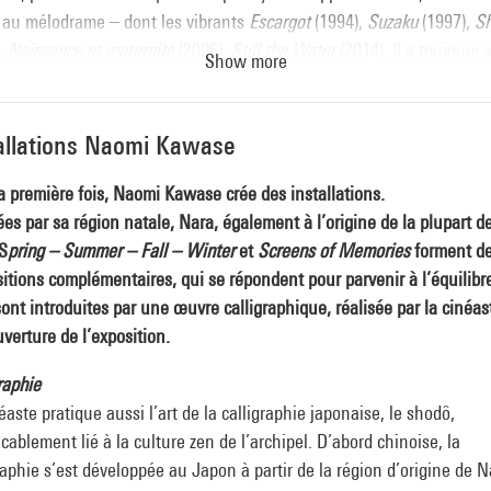
 au mélodrame – dont les vibrants
Escargot
(1994),
Suzaku
(1997),
S
),
Naissance et maternité
(2006),
Still the Water
(2014). Il a toujours 
Show more
néma comme un moyen d’expérimentations infinies, cherchant la sym
 fois unique, d’un projet avec une forme – dont les portraits de de
 gitans à douze ans d’intervalle,
La leyenda del tiempo
(2006) et
Entr
allations Naomi Kawase
s
(2018).
a première fois, Naomi Kawase crée des installations.
stallations qu’ils ont créées pour cette exposition et les rétrospectiv
ées par sa région natale, Nara, également à l’origine de la plupart d
èles de leurs films déploient leurs œuvres respectives, en les articul
 S
pring – Summer – Fall – Winter
et
Screens of Memories
forment d
 de la correspondance filmée qu’ils ont échangée entre 2008 et 200
itions complémentaires, qui se répondent pour parvenir à l’équilibr
sont introduites par une œuvre calligraphique, réalisée par la cinéas
uverture de l’exposition.
spondance Kawase-Lacuesta
raphie
éaste pratique aussi l’art de la calligraphie japonaise, le shodô,
tween Days
icablement lié à la culture zen de l’archipel. D’abord chinoise, la
spondance filmée entre Isaki Lacuesta et Naomi Kawase
raphie s’est développée au Japon à partir de la région d’origine de 