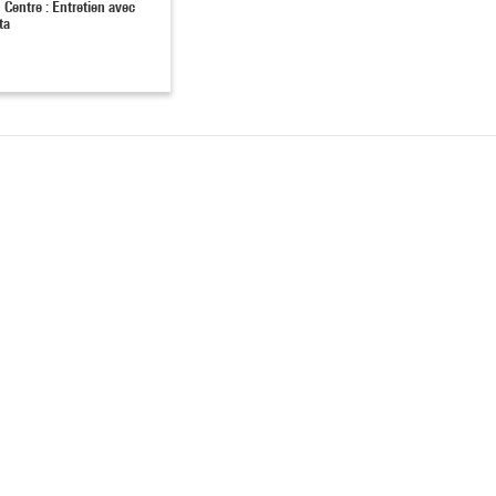
 Centre : Entretien avec
s. » I. Lacuesta
ta
ne – France, 2018, 7 projections numériques HD synchronisées, nb 
 sonore