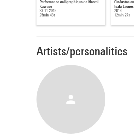
Performance calligraphique de Naomi
Cinéastes au
filmée
Kawase
Isaki Lacues
23-11-2018
2018
Espag
25min 48s
12min 27s
coul.,
Artists/personalities