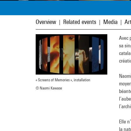
Overview
Related events
Media
Art
|
|
|
Avec p
sa sin
catal
créati
Naomi
« Screens of Memories », installation
moyen 
© Naomi Kawase
béante
l’aube
l’arch
Elle n
la nat