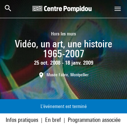
Aller au contenu principal
Centre Pompidou
Hors les murs
Vidéo, un art, une histoire
1965-2007
25 oct. 2008 - 18 janv. 2009
Musée Fabre, Montpellier
L'événement est terminé
Infos pratiques
En bref
Programmation associée
|
|