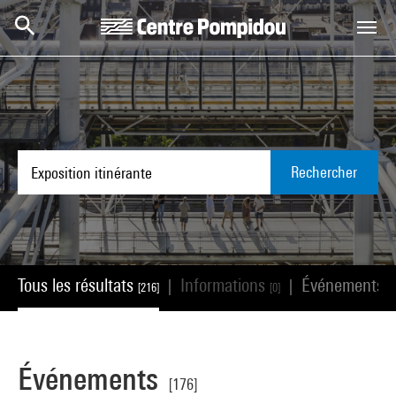
Aller au contenu principal
Centre Pompidou
Rechercher
Tous les résultats
Informations
Événements
|
|
[216]
[0]
[
Événements
[176]