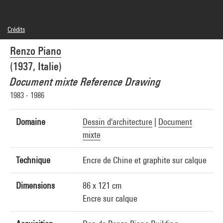
Crédits
© Adagp, Paris
Renzo Piano
Crédit photographique : Centre Pompidou, MNAM-CCI/Audrey Laurans/Dist.
GrandPalaisRmn
(1937, Italie)
Réf. image : 4N35310
Diffusion image :
Document mixte Reference Drawing
GrandPalaisRmnPhoto
1983 - 1986
Domaine
Dessin d'architecture
|
Document
mixte
Technique
Encre de Chine et graphite sur calque
Dimensions
86 x 121 cm
Encre sur calque