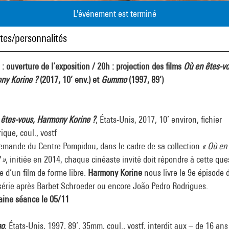
L'événement est terminé
stes/personnalités
: ouverture de l’exposition / 20h : projection des films
Où en êtes-vo
ny Korine ?
(2017, 10’ env.) et
Gummo
(1997, 89’)
 êtes-vous, Harmony Korine ?
, États-Unis, 2017, 10’ environ, fichier
que, coul., vostf
demande du Centre Pompidou, dans le cadre de sa collection
« Où en 
 »
, initiée en 2014, chaque cinéaste invité doit répondre à cette que
de d’un film de forme libre.
Harmony Korine
nous livre le 9e épisode 
série après Barbet Schroeder ou encore João Pedro Rodrigues.
aine séance le 05/11
o
, États-Unis, 1997, 89’, 35mm, coul., vostf, interdit aux – de 16 ans