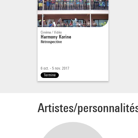
Godard
morcea
qu'eff
même 
Cinéma / Vidéo
Proch
Harmony Korine
Rétrospective
En pr
6 oct. - 5 nov. 2017
Terminé
Artistes/personnalité