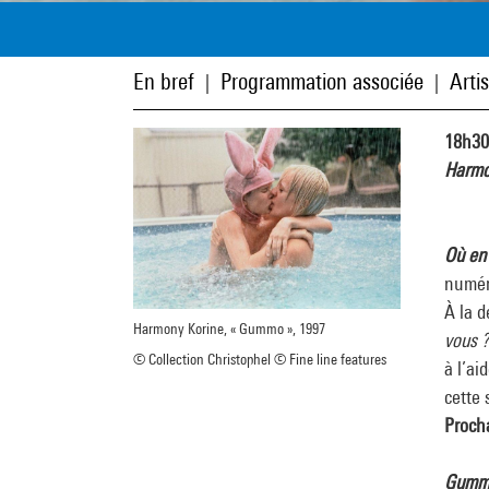
En bref
Programmation associée
Arti
|
|
18h30 
Harmo
Où en
numéri
À la 
Harmony Korine, « Gummo », 1997
vous ?
© Collection Christophel © Fine line features
à l’ai
cette 
Proch
Gumm