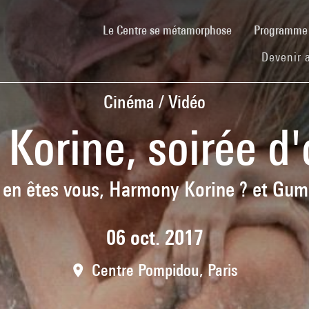
(current)
Le Centre se métamorphose
Programm
Devenir 
Cinéma / Vidéo
Korine, soirée d'
 en êtes vous, Harmony Korine ? et Gu
06 oct. 2017
Centre Pompidou, Paris