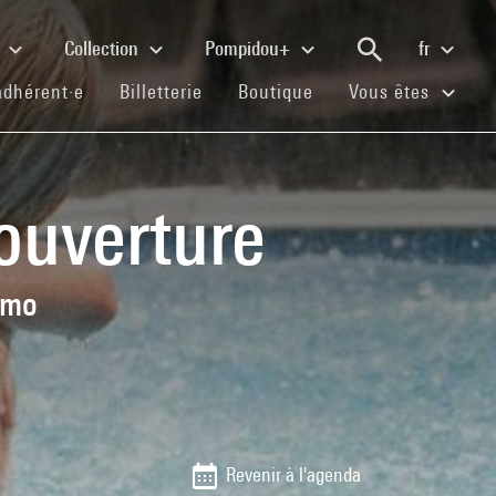
e
Collection
Pompidou+
fr
(current)
(current)
(current)
adhérent·e
Billetterie
Boutique
Vous êtes
ouverture
mmo
Revenir à l'agenda