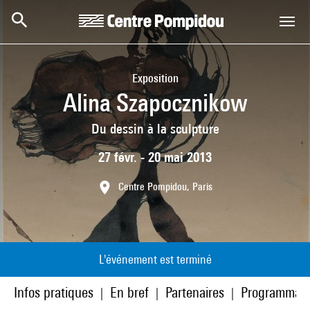
Aller au contenu principal
Centre Pompidou
Exposition
Alina Szapocznikow
Du dessin à la sculpture
27 févr. - 20 mai 2013
Centre Pompidou, Paris
L'événement est terminé
Infos pratiques
En bref
Partenaires
Programmati
|
|
|