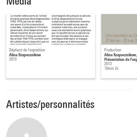
Média
des amis du Musée national d’art moderne.
Par Jonas Storsve, Conservateur du cabinet d’art graphique,
Musée National d’Art Moderne
Dépliant de l'exposition
Production
Alina Szapocznikow
Alina Szapocznikow, 
2013
Présentation de l'exp
2013
10min 2s
Artistes/personnalités