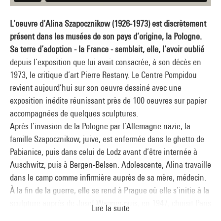
L’oeuvre d’Alina Szapocznikow (1926-1973) est discrètement
présent dans les musées de son pays d’origine, la Pologne.
Sa terre d’adoption - la France - semblait, elle, l’avoir oublié
depuis l’exposition que lui avait consacrée, à son décès en
1973, le critique d’art Pierre Restany. Le Centre Pompidou
revient aujourd’hui sur son oeuvre dessiné avec une
exposition inédite réunissant près de 100 oeuvres sur papier
accompagnées de quelques sculptures.
Après l’invasion de la Pologne par l’Allemagne nazie, la
famille Szapocznikow, juive, est enfermée dans le ghetto de
Pabianice, puis dans celui de Lodz avant d’être internée à
Auschwitz, puis à Bergen-Belsen. Adolescente, Alina travaille
dans le camp comme infirmière auprès de sa mère, médecin.
À la fin de la guerre, elle se rend à Prague où elle s’initie à la
sculpture auprès de Josef Wagner puis, en 1947, choisit Paris
Lire la suite
et son École des beaux-arts pour poursuivre ses études. Son