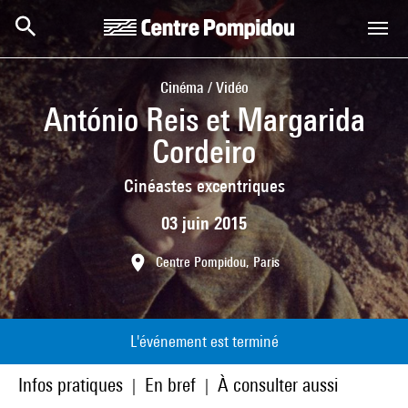
Aller au contenu principal
Centre Pompidou
Cinéma / Vidéo
António Reis et Margarida
Cordeiro
Cinéastes excentriques
03 juin 2015
Centre Pompidou, Paris
L'événement est terminé
Infos pratiques
En bref
À consulter aussi
|
|