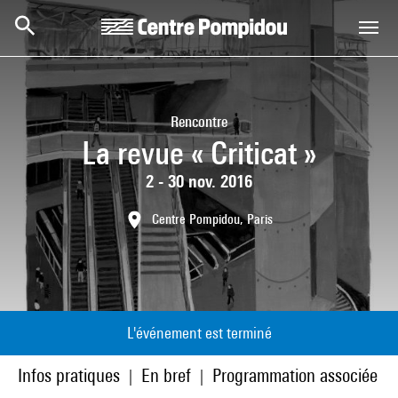
Aller au contenu principal
Centre Pompidou
Rencontre
La revue « Criticat »
2 - 30 nov. 2016
Centre Pompidou, Paris
L'événement est terminé
Infos pratiques
En bref
Programmation associée
|
|
|