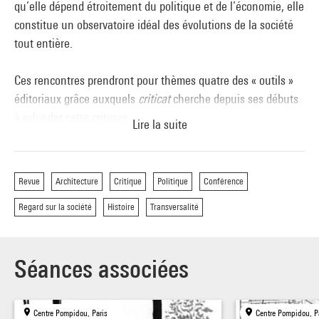
qu’elle dépend étroitement du politique et de l’économie, elle
constitue un observatoire idéal des évolutions de la société
tout entière.
Ces rencontres prendront pour thèmes quatre des « outils »
éditoriaux grâce auxquels
criticat
cherche depuis ses débuts
à refonder cette critique :
Lire la suite
-
L’enquête
, parce qu’investiguer la réalité au plus près, c’est
se donner des moyens de mieux l’appréhender en
Revue
Architecture
Critique
Politique
Conférence
contournant la « communication » qui tend de plus en plus à
Regard sur la société
Histoire
Transversalité
la remplacer.
-
L’histoire
, parce qu’éclairer notre contemporain en le
replaçant dans le temps long qui l’a fabriqué permet de
Séances associées
déjouer les diktats du présentisme.
-
L’écriture
, parce que les mots peuvent montrer et décrire
souvent mieux que l’image, et qu’ils engagent le lecteur dans
Centre Pompidou, Paris
Centre Pompidou, P