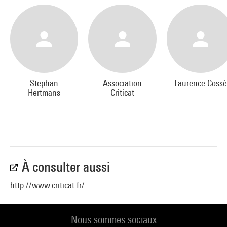
Pour recevoir les annonces de nos soirées :
Christine Bolron : paroleaucentre@centrepompidou.fr
Stephan
Association
Laurence Cossé
Hertmans
Criticat
À consulter aussi
http://www.criticat.fr/
Nous sommes sociaux