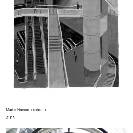
Martin Etienne, « criticat »
© DR