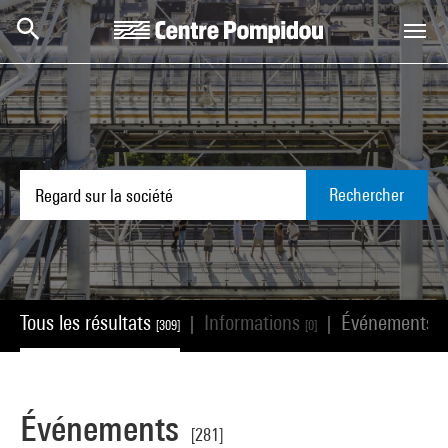
Aller au contenu principal
Centre Pompidou
Rechercher
Tous les résultats
Informations
Événements
|
|
[309]
[0]
[
Événements
[281]