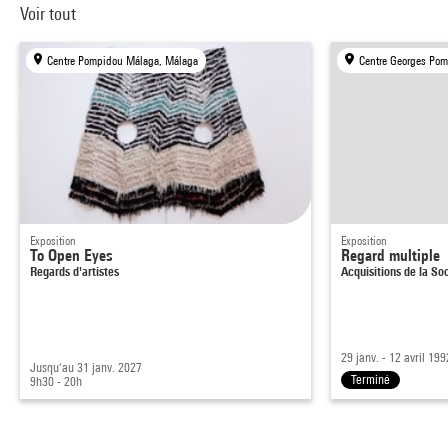
Voir tout
Centre Pompidou Málaga, Málaga
Centre Georges Pom
Exposition
Exposition
To Open Eyes
Regard multiple
Regards d'artistes
Acquisitions de la S
29 janv. - 12 avril 199
Jusqu'au 31 janv. 2027
Terminé
9h30 - 20h