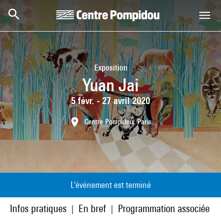
Aller au contenu principal
Centre Pompidou
Exposition
Yuan Jai
5 févr. - 27 avril 2020
Centre Pompidou, Paris
L'événement est terminé
Infos pratiques
En bref
Programmation associée
|
|
|