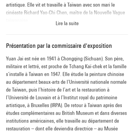
artistique. Elle vit et travaille à Taïwan avec son mari le
cinéaste Richard Yao-Chi Chen, maître de la Nouvelle Vague
taïwanaise.
Lire la suite
Yuan Jai produit des œuvres de grand format à l’encre sur
soie, support qu’elle apprécie pour les déformations du motif
Présentation par la commissaire d'exposition
autorisés par sa fluidité, les reliefs de sa trame et sa capacité
Yuan Jai est née en 1941 à Chongqing (Sichuan). Son père,
à soutenir le poids des couleurs obtenues à partir de
militaire et lettré, est proche de Tchang Kaï-chek et la famille
pigments minéraux (azurite, vermillon, orpiment, malachite).
s’installe à Taiwan en 1947. Elle étudie la peinture chinoise
La couleur éclatante répond au souci du détail, l’expansion
au département beaux-arts de l’Université nationale normale
jubilatoire et organique des formes à la maîtrise du tracé
de Taïwan, puis l’histoire de l’art et la restauration à
acquise par une longue pratique de la calligraphie. Paysages
l’Université de Louvain et à l’Institut royal du patrimoine
luxuriants, bestiaires fantasmagoriques, éléments
artistique, à Bruxelles (IRPA). De retour à Taiwan après des
biographiques et motifs contemporains s’entremêlent de
études complémentaires au British Museum et dans diverses
références à l’histoire de l’art occidental et chinois.
institutions américaines, elle travaille au département de
Revendiquant son autonomie et la singularité de son
restauration – dont elle deviendra directrice – au Musée
expression, Yuan Jai occupe une place centrale dans l’art