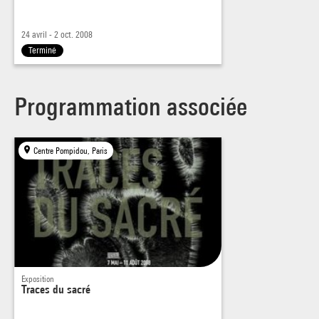
Renseignement
24 avril - 2 oct. 2008
Terminé
Christine Bolron, 01 44 78 46 52, @ :
christine.bolron@centrepompidou.fr
Programmation associée
Centre Pompidou, Paris
Exposition
Traces du sacré