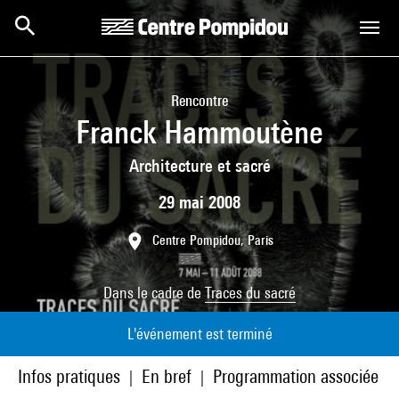
Aller au contenu principal
Centre Pompidou
Rencontre
Franck Hammoutène
Architecture et sacré
29 mai 2008
Centre Pompidou, Paris
Dans le cadre de
Traces du sacré
L'événement est terminé
Infos pratiques
En bref
Programmation associée
|
|
|