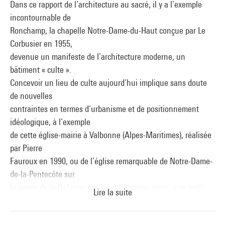
Dans ce rapport de l’architecture au sacré, il y a l’exemple
incontournable de
Ronchamp, la chapelle Notre-Dame-du-Haut conçue par Le
Corbusier en 1955,
devenue un manifeste de l’architecture moderne, un
bâtiment « culte ».
Concevoir un lieu de culte aujourd’hui implique sans doute
de nouvelles
contraintes en termes d’urbanisme et de positionnement
idéologique, à l’exemple
de cette église-mairie à Valbonne (Alpes-Maritimes), réalisée
par Pierre
Fauroux en 1990, ou de l’église remarquable de Notre-Dame-
de-la-Pentecôte sur
le parvis de la Défense par Franck Hammoutène, « ce petit
Lire la suite
lieu de culte raffiné
admirablement juste, avec une lumière opaline », dit son ami