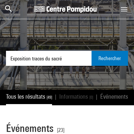
Aller au contenu principal
Centre Pompidou
Rechercher
Tous les résultats
Informations
Événements
|
|
[49]
[0]
[23
Événements
[23]