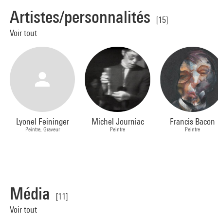
Artistes/personnalités
[15]
Voir tout
Lyonel Feininger
Michel Journiac
Francis Bacon
Peintre, Graveur
Peintre
Peintre
Média
[11]
Voir tout