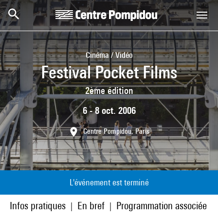
Aller au contenu principal
Centre Pompidou
Cinéma / Vidéo
Festival Pocket Films
2ème édition
6 - 8 oct. 2006
Centre Pompidou, Paris
L'événement est terminé
Infos pratiques
En bref
Programmation associée
|
|
|