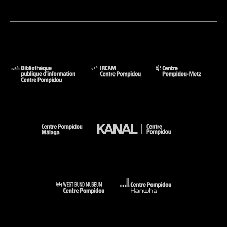
de contenu audiovisuel pour téléphone mobile, découvrir des
projets concrets et débattre autour des enjeux juridiques
Samedi 7 octobre
Tables rondes
Pour réfléchir et débattre autour des questions de la
spécificité de la création avec téléphone mobile et des enjeux
sociaux de la démocratisation de l'image.
Dimanche 8 octobre
Remise des prix
Les films de la compétition officielle primés.
Dimanche 8 octobre
Installations et Ateliers de tournage et montage
Installations créées à partir de téléphones mobiles et ateliers,
encadrés par des professionnels, pour réaliser son propre film