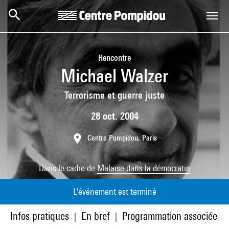
Aller au contenu principal
Centre Pompidou
Rencontre
Michael Walzer
Terrorisme et guerre juste
28 oct. 2004
Centre Pompidou, Paris
Dans le cadre de
Malaise dans la démocratie
L'événement est terminé
Infos pratiques
En bref
Programmation associée
|
|
|