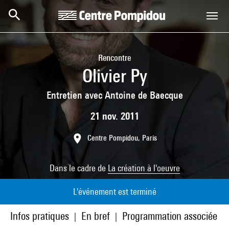
Aller au contenu principal
Centre Pompidou
Rencontre
Olivier Py
Entretien avec Antoine de Baecque
21 nov. 2011
Centre Pompidou, Paris
Dans le cadre de
La création à l'oeuvre
L'événement est terminé
Infos pratiques
En bref
Programmation associée
|
|
|