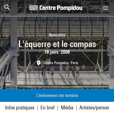
Aller au contenu principal
Centre Pompidou
Rencontre
L'équerre et le compas
18 janv. 2008
Centre Pompidou, Paris
L'événement est terminé
Infos pratiques
En bref
Média
Artistes/personna
|
|
|