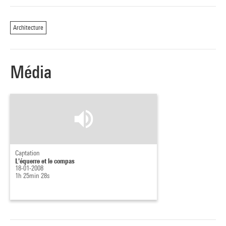
François Lamarre,
Sophie Trelcat, Philippe Trétiack.
Architecture
Média
Captation
L'équerre et le compas
18-01-2008
1h 25min 28s