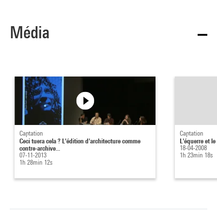
Média
Captation
Captation
Ceci tuera cela ? L'édition d'architecture comme
L'équerre et l
contre-archive...
18-04-2008
07-11-2013
1h 23min 18s
1h 28min 12s