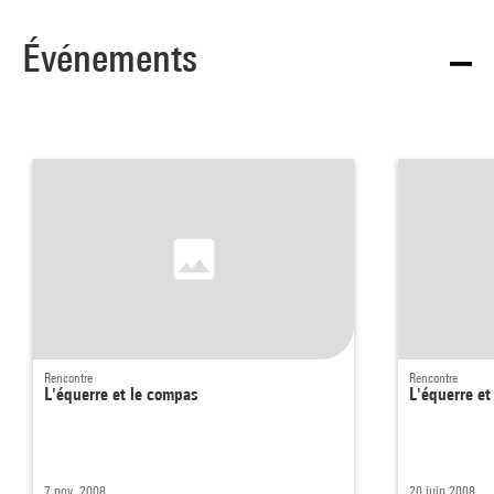
Événements
Rencontre
Rencontre
L'équerre et le compas
L'équerre et
7 nov. 2008
20 juin 2008