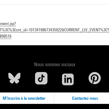
ement.jsp?
ENT%3C%3Ecnt_id=10134198673435922&CURRENT_LLV_EVENT%3C
898516
Nous sommes sociaux
M'inscrire à la newsletter
Contactez-nous