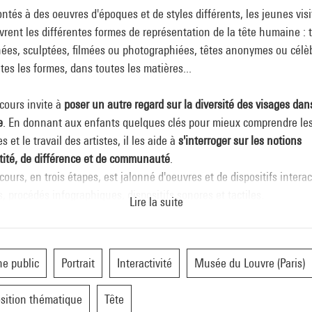
ntés à des oeuvres d'époques et de styles différents, les jeunes vis
rent les différentes formes de représentation de la tête humaine : 
ées, sculptées, filmées ou photographiées, têtes anonymes ou célè
tes les formes, dans toutes les matières...
cours invite à
poser un autre regard sur la diversité des visages dan
e
. En donnant aux enfants quelques clés pour mieux comprendre le
s et le travail des artistes, il les aide à
s'interroger sur les notions
tité, de différence et de communauté
.
cours, en trois étapes, est jalonné d'oeuvres et de dispositifs interact
s, procédés infographiques, dispositifs sonores et tactiles.
Lire la suite
lée
La tête sous toutes ses formes
, la première partie de l'exposition 
er un regard attentif sur les éléments constitutifs de la tête.
e public
Portrait
Interactivité
Musée du Louvre (Paris)
breux dispositifs en lien avec les oeuvres présentées (sculptures 
sition thématique
Tête
 ou marbre de la fin du XVIIe siècle ou en pierre de la basse époque