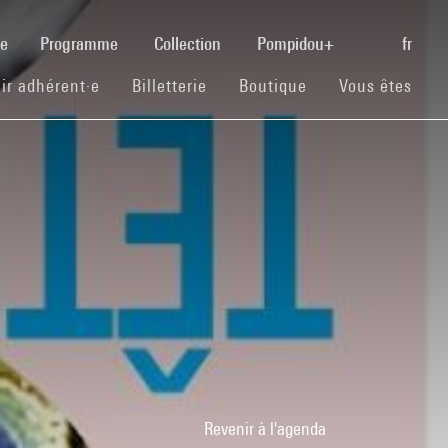
(current)
se
Programme
Collection
Pompidou+
fr
(current)
(current)
(current)
ir adhérent·e
Billetterie
Boutique
Vous êtes
Revenir à l'agenda