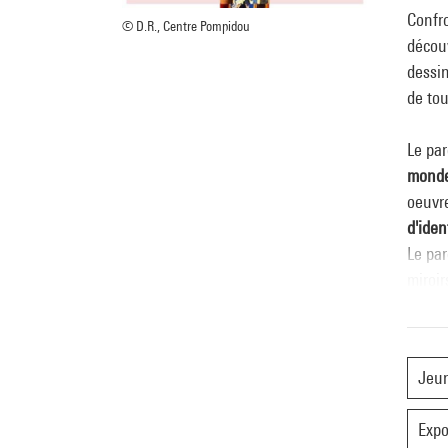
Confro
© D.R., Centre Pompidou
découv
dessin
de tou
Le par
mond
oeuvre
d'iden
Le par
miroir
Intitu
à port
Jeun
De nom
Expo
bronze