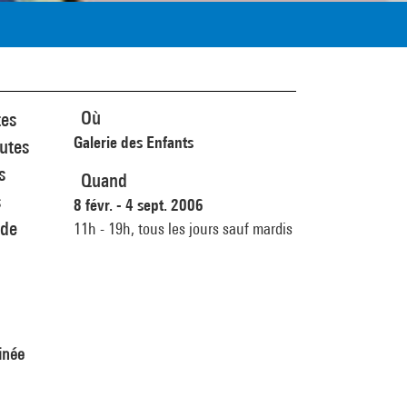
Où
tes
Galerie des Enfants
outes
s
Quand
s
8 févr. - 4 sept. 2006
 de
11h - 19h,
tous les jours sauf mardis
inée