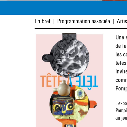
En bref
Programmation associée
Arti
|
|
Une e
de fa
les c
têtes
invit
comm
Pomp
L'expo
Pompi
au jeu