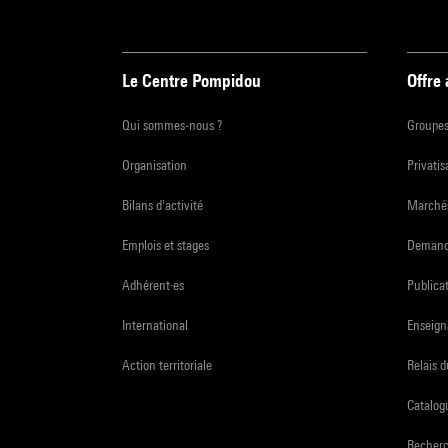
Le Centre Pompidou
Offre
Qui sommes-nous ?
Groupe
Organisation
Privatis
Bilans d'activité
Marchés
Emplois et stages
Demande
Adhérent·es
Publicat
International
Enseign
Action territoriale
Relais 
Catalogu
Recher