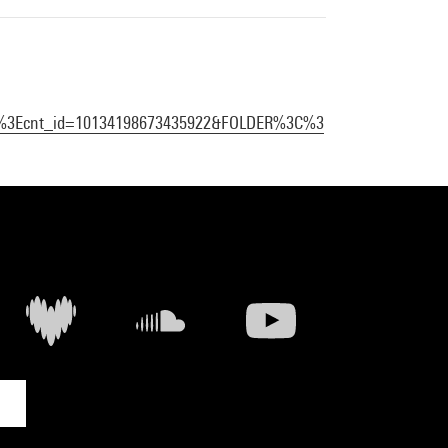
%3Ecnt_id=10134198673435922&FOLDER%3C%3