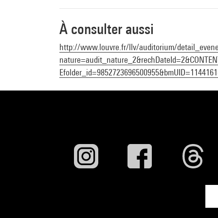
À consulter aussi
http://www.louvre.fr/llv/auditorium/detail_even
nature=audit_nature_2&rechDateId=2&CONT
Efolder_id=9852723696500955&bmUID=1144161