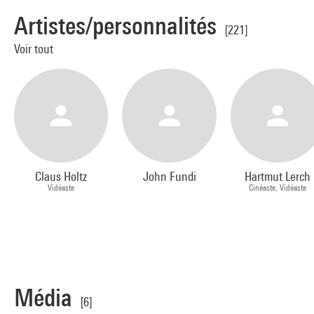
Artistes/personnalités
[221]
Voir tout
Claus Holtz
John Fundi
Hartmut Lerch
Vidéaste
Cinéaste, Vidéaste
Média
[6]