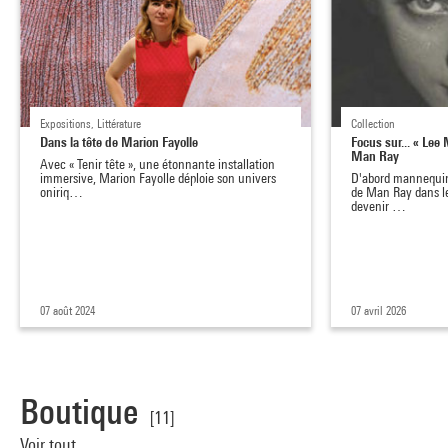
Expositions, Littérature
Collection
Dans la tête de Marion Fayolle
Focus sur... « Lee 
Man Ray
Avec « Tenir tête », une étonnante installation
immersive, Marion Fayolle déploie son univers
D'abord mannequin,
oniriq…
de Man Ray dans le
devenir …
07 août 2024
07 avril 2026
Boutique
[11]
Voir tout