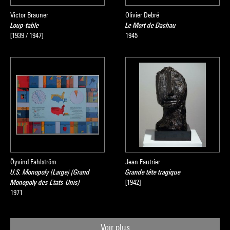
Cette dernière partie se présente comme un point de vue sur
Victor Brauner
Olivier Debré
le regard que porte l'artiste sur aujourd'hui.
Loup-table
Le Mort de Dachau
[1939 / 1947]
1945
Cette exposition est dédiée à André Malraux, dans le cadre
de l’Hommage national qui lui est rendu en cet automne
1997.
Öyvind Fahlström
Jean Fautrier
U.S. Monopoly (Large) (Grand
Grande tête tragique
Monopoly des Etats-Unis)
[1942]
1971
Voir plus