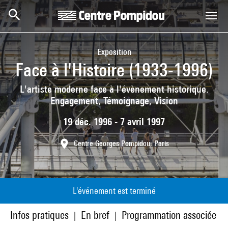
Aller au contenu principal
Centre Pompidou
Exposition
Face à l'Histoire (1933-1996)
L'artiste moderne face à l'évènement historique.
Engagement, Témoignage, Vision
19 déc. 1996 - 7 avril 1997
Centre Georges Pompidou, Paris
L'événement est terminé
Infos pratiques
En bref
Programmation associée
|
|
|