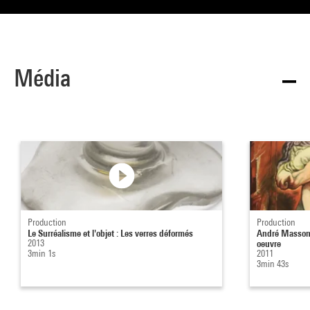
Média
Production
Production
Le Surréalisme et l'objet : Les verres déformés
André Masson 
2013
oeuvre
3min 1s
2011
3min 43s