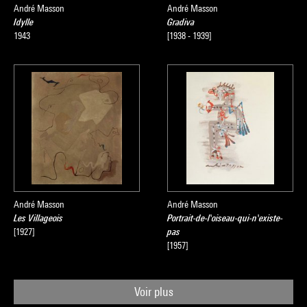
André Masson
André Masson
Idylle
Gradiva
1943
[1938 - 1939]
André Masson
André Masson
Les Villageois
Portrait-de-l'oiseau-qui-n'existe-
[1927]
pas
[1957]
Voir plus