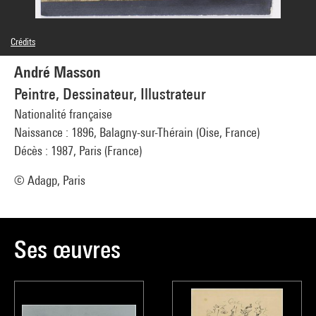
Crédits
© Man Ray Trust / Adagp, Paris
André Masson
Crédit photographique : Centre Pompidou, MNAM-CCI/Guy Carrard/Dist.
GrandPalaisRmn
Peintre, Dessinateur, Illustrateur
Réf. image : 4N58096
Diffusion image :
Nationalité française
GrandPalaisRmnPhoto
Naissance : 1896, Balagny-sur-Thérain (Oise, France)
Décès : 1987, Paris (France)
© Adagp, Paris
Ses œuvres