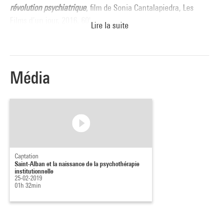
révolution psychiatrique
, film de Sonia Cantalapiedra, Les
Films d’un jour, 2016, 60'.
Lire la suite
Avec
Benjamin Royer
, psychologue clinicien, secteur Asnières-sur-
Seine
Média
Pierre Delion
, pédopsychiatre, psychanalyste, professeur
émérite à l’université Lille 2
Lise Gaignard
, psychanalyste
Animation
Éric Favereau
, journaliste à Libération
Captation
Saint-Alban et la naissance de la psychothérapie
institutionnelle
25-02-2019
01h 32min