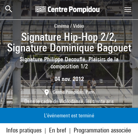
Aller au contenu principal
Centre Pompidou
Cinéma / Vidéo
Signature Hip-Hop 2/2,
Signature Dominique Bagouet
Signature Philippe Decouflé, Plaisirs de la
composition 1/2
04 nov. 2012
Centre Pompidou, Paris
Dans le cadre de
Vidéodanse, les trente ans
L'événement est terminé
Infos pratiques
En bref
Programmation associée
|
|
|