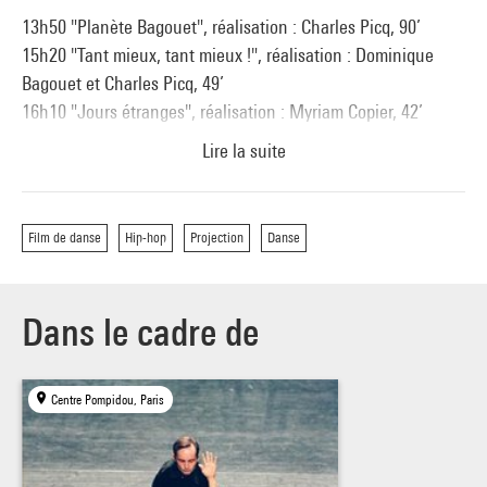
13h50 "Planète Bagouet", réalisation : Charles Picq, 90’
15h20 "Tant mieux, tant mieux !", réalisation : Dominique
Bagouet et Charles Picq, 49’
16h10 "Jours étranges", réalisation : Myriam Copier, 42’
Lire la suite
Signature Philippe Decouflé :
Film de danse
Hip-hop
Projection
Danse
16h50 "La Voix des légumes", réalisation : Marc Guérini,
Edith Grattery et Philippe Decouflé, 9’
17h00 "Abracadabra", réalisation : Philippe Decouflé et la Cie
Dans le cadre de
DCA, 37’
17h35 "Codex", réalisation : Philippe Decouflé, 26’
18h00 "Faiseur d’images", réalisation : Philippe Freling, 15’
Centre Pompidou, Paris
Plaisirs de la composition 1/2 :