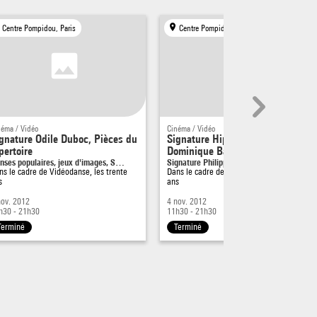
ous
Centre Pompidou, Paris
Centre Pompidou, Paris
nie de
re une
a
néma / Vidéo
Cinéma / Vidéo
gnature Odile Duboc, Pièces du
Signature Hip-Hop 2/2, Signature
pertoire
Dominique Bagouet
 dans
nses populaires, jeux d'images, S…
Signature Philippe Decouflé, Plaisi…
ns le cadre de
Vidéodanse, les trente
Dans le cadre de
Vidéodanse, les trente
s
ans
nov. 2012
4 nov. 2012
tres
h30 - 21h30
11h30 - 21h30
Terminé
Terminé
 ce
ou aux
pte de