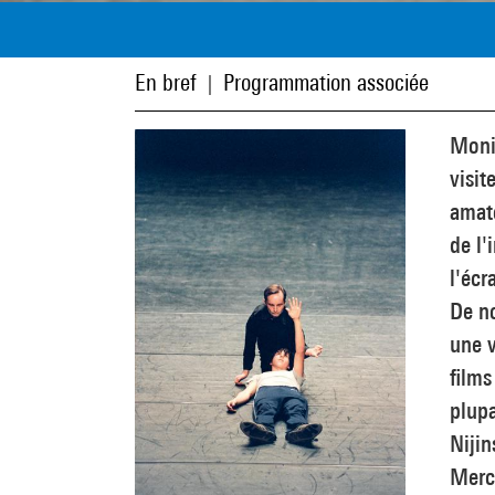
En bref
Programmation associée
|
Monit
visit
amate
de l'
l'écr
De n
une v
films
plup
Niji
Merc