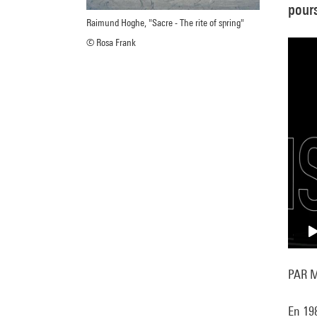
pours
Raimund Hoghe, "Sacre - The rite of spring"
© Rosa Frank
PAR 
En 19