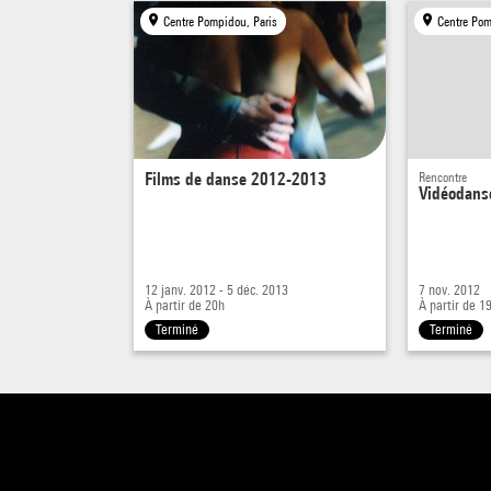
Pékin.
Centre Pompidou, Paris
Centre Pom
Vidéod
son tr
Trajal
vidéo
inédit
réali
Films de danse 2012-2013
Rencontre
Vidéodanse
et le
travai
manife
12 janv. 2012 - 5 déc. 2013
7 nov. 2012
À partir de 20h
À partir de 1
Terminé
Terminé