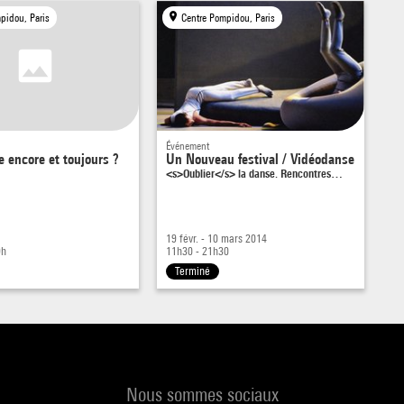
 Pour cette édition 2012, qui marque son trentième anniversaire,
pidou, Paris
Centre Pompidou, Paris
anse a souhaité se retourner sur sa propre histoire tout en continu
avail d’exploration : aux côtés de jeunes chorégraphes Daniel Lineh
 Harrell et Nadia Beugré et parmi quelques trouvailles filmiques – u
 insolite où Odile Duboc danse avec Mark Tompkins, un documentai
,
sé en 1966, sur John Cage et Merce Cunningham… –, ce sont les œ
Événement
 encore et toujours ?
Un Nouveau festival / Vidéodanse
<s>Oublier</s> la danse. Rencontres…
l de soixante chorégraphes qui ont fait les riches heures de la
station que la programmation invite à retrouver.
19 févr. - 10 mars 2014
9h
11h30 - 21h30
Terminé
Nous sommes sociaux