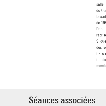
salle
du Cen
faisai
de 19
Depuis
repris
Si que
des ré
trace 
trente
manife
Dès l’
les n
progra
les ge
Séances associées
grâce 