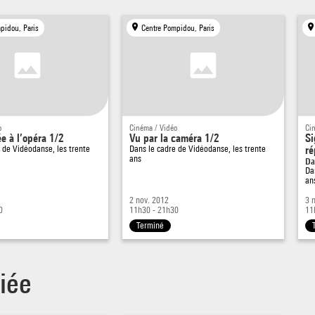
flé ou Dominique Bagouet, tout comme la vague flamande surgie s
ulsion d’Anne Teresa de Keersmaeker, faisaient simultanément leur
pidou, Paris
Centre Pompidou, Paris
ition au Centre Pompidou et sur les scènes hexagonales. En compag
unes créateurs européens, la manifestation contribuait aussi à écri
re de la danse au 20e siècle, avec des pionniers tels Nijinski, Mary
n, Martha Graham, et des figures de la postmodernité comme Trish
.
o
Cinéma / Vidéo
Ci
rs des années 1990 et 2000, Vidéodanse a poursuivi son travail de
e à l’opéra 1/2
Vu par la caméra 1/2
Si
e de
Vidéodanse, les trente
Dans le cadre de
Vidéodanse, les trente
ré
chage et de valorisation d’un champ chorégraphique s’épanouissant
ans
Da
Da
 les directions, en accueillant des artistes aussi divers que William
an
he, Jérôme Bel, Raimund Hoghe, Robyn Orlin, ainsi que les
2 nov. 2012
3 
mentations de Myriam Gourfink, le flamenco d’Israel Galvan, et d’au
0
11h30 - 21h30
11
Terminé
 savantes et populaires du monde entier. Fédérant un large public,
-vous s’ouvrait aussi bien aux différentes
ssions du mouvement hip hop, représentées par l’Allemand Storm, 
iée
 Brésiliens de la compagnie de Bruno Beltrao, tout en rendant com
vité d’institutions comme l’Opéra de Paris ou l’École de l’Opéra de