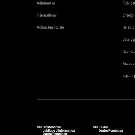
Adhérent·es
Publicat
International
Enseign
Action territoriale
Relais 
Catalogu
Recher
Accès a
Espace 