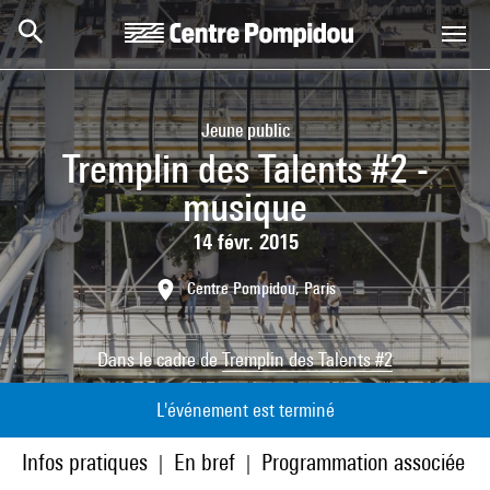
Aller au contenu principal
Centre Pompidou
Jeune public
Tremplin des Talents #2 -
musique
14 févr. 2015
Centre Pompidou, Paris
Dans le cadre de
Tremplin des Talents #2
L'événement est terminé
Infos pratiques
En bref
Programmation associée
|
|
|