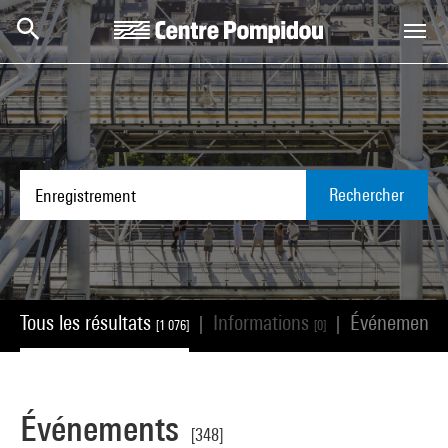
Aller au contenu principal
Centre Pompidou
Rechercher
Tous les résultats
Informations
Événements
|
|
[1 076]
[0]
Événements
[348]