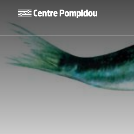
Aller au contenu principal
Centre Pompidou