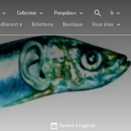
e
Collection
Pompidou+
fr
(current)
(current)
(current)
adhérent·e
Billetterie
Boutique
Vous êtes
Revenir à l'agenda