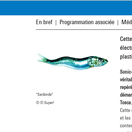
En bref
Programmation associée
Méd
|
|
Cette
élect
plast
Sonic-
vérita
repéré
démar
"Sardonde"
Tosca..
© © Super!
Cette 
et les
contem