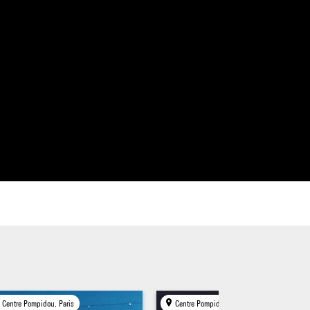
ge de
.
ic
c
Centre Pompidou, Paris
Centre Pompidou, Paris