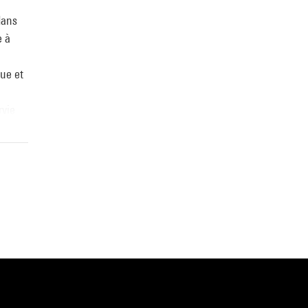
dans
e à
que et
rvie
des
et une
s
pports