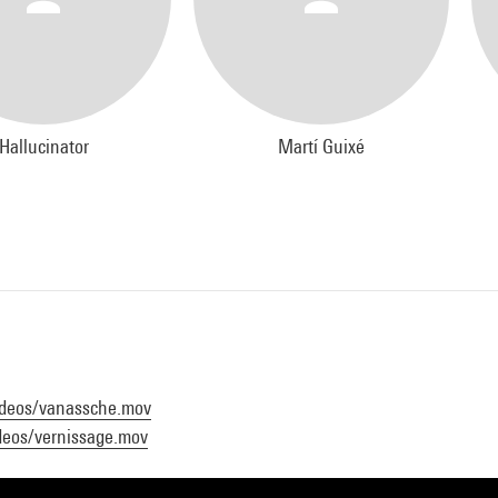
Hallucinator
Martí Guixé
videos/vanassche.mov
deos/vernissage.mov