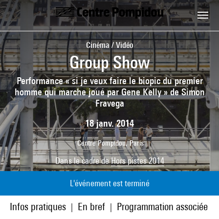
Aller au contenu principal
Centre Pompidou
Cinéma / Vidéo
Group Show
Performance « si je veux faire le biopic du premier
homme qui marche joué par Gene Kelly » de Simon
Fravega
18 janv. 2014
Centre Pompidou, Paris
Dans le cadre de
Hors pistes 2014
L'événement est terminé
Infos pratiques
En bref
Programmation associée
|
|
|