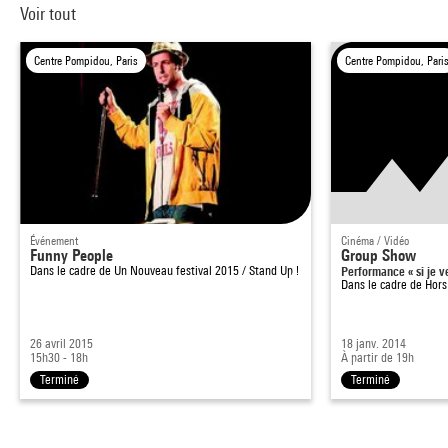
Voir tout
Centre Pompidou, Paris
Centre Pompidou, Pari
Événement
Cinéma / Vidéo
Funny People
Group Show
Dans le cadre de
Un Nouveau festival 2015 / Stand Up !
Performance « si je v
Dans le cadre de
Hors
26 avril 2015
18 janv. 2014
15h30 - 18h
À partir de 19h
Terminé
Terminé