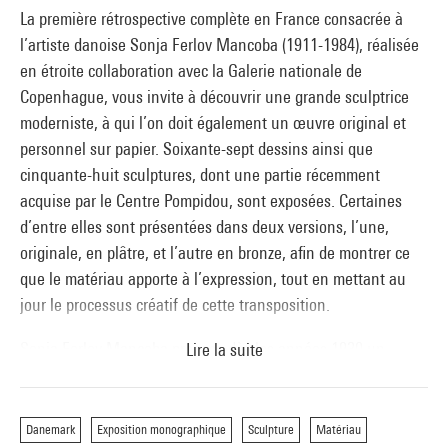
La première rétrospective complète en France consacrée à
l’artiste danoise Sonja Ferlov Mancoba (1911-1984), réalisée
en étroite collaboration avec la Galerie nationale de
Copenhague, vous invite à découvrir une grande sculptrice
moderniste, à qui l’on doit également un œuvre original et
personnel sur papier. Soixante-sept dessins ainsi que
cinquante-huit sculptures, dont une partie récemment
acquise par le Centre Pompidou, sont exposées. Certaines
d’entre elles sont présentées dans deux versions, l’une,
originale, en plâtre, et l’autre en bronze, afin de montrer ce
que le matériau apporte à l’expression, tout en mettant au
jour le processus créatif de cette transposition.
Sonja Ferlov Mancoba propose dès les années 1930 un
Lire la suite
travail sculptural et pictural profondément personnel et lié
aux mouvements artistiques danois et internationaux du
e
20
siècle. À la croisée de formes abstraites et figuratives, ses
Danemark
Exposition monographique
Sculpture
Matériau