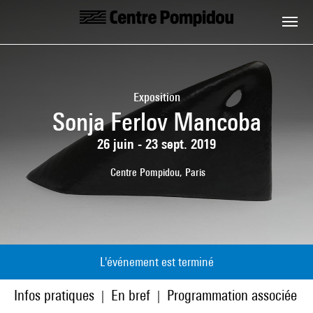
Aller au contenu principal
Centre Pompidou
Exposition
Sonja Ferlov Mancoba
26 juin - 23 sept. 2019
Centre Pompidou, Paris
L'événement est terminé
Infos pratiques
En bref
Programmation associée
|
|
|