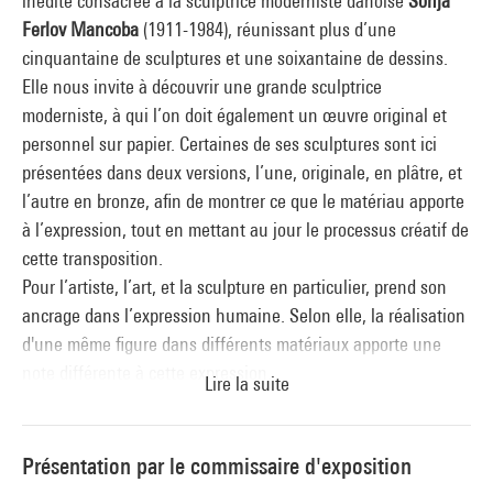
inédite consacrée à la sculptrice moderniste danoise
Sonja
Ferlov Mancoba
(1911-1984), réunissant plus d’une
cinquantaine de sculptures et une soixantaine de dessins.
Elle nous invite à découvrir une grande sculptrice
moderniste, à qui l’on doit également un œuvre original et
personnel sur papier. Certaines de ses sculptures sont ici
présentées dans deux versions, l’une, originale, en plâtre, et
l’autre en bronze, afin de montrer ce que le matériau apporte
à l’expression, tout en mettant au jour le processus créatif de
cette transposition.
Pour l’artiste, l’art, et la sculpture en particulier, prend son
ancrage dans l’expression humaine. Selon elle, la réalisation
d'une même figure dans différents matériaux apporte une
note différente à cette expression.
Lire la suite
Exposition organisée en collaboration avec le SMK, Galerie
nationale du Danemark, Copenhague
Présentation par le commissaire d'exposition