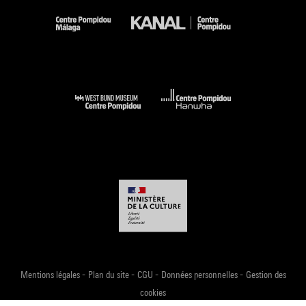
Source :
Jonas Storsve
, conservateur, cabinet d’art graphique, Musée
national d’art moderne, Centre Pompidou
Commissaire de l’exposition
In
Code couleur
n°34, mai-août 2019, p. 34-35
-
-
-
-
Mentions légales
Plan du site
CGU
Données personnelles
Gestion des
cookies