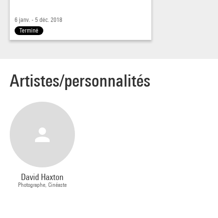
Séance en présence de David Haxton.
6 janv. - 5 déc. 2018
Terminé
Remerciements :
David Haxton et Cinédoc (Paris).
Artistes/personnalités
David Haxton
Photographe, Cinéaste