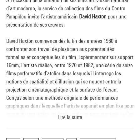
À l’occasion de la donation de ses films au Musée national
d’art moderne, le service de collection des films du Centre
Pompidou invite l’artiste américain
David Haxton
pour une
présentation de ses œuvres.
David Haxton commence dès la fin des années 1960 à
confronter son travail de plasticien aux potentialités
formelles et conceptuelles du film. Expérimentant sur support
16mm, l’artiste réalise, entre 1970 et 1982, une série de seize
films performatifs d’atelier dans lesquels il interroge les
notions de spatialité et d’illusion qui se nouent entre la
projection cinématographique et la surface de l’écran.
Conçus selon une méthode originale de performances
graphiques dans lesquelles l’artiste apparaît en plan fixe pour
accomplir une action en durée réelle, et sans montage - « Ces
Lire la suite
restrictions me permettent d’enregistrer une performance
selon un processus de description d’un espace
tridimensionnel en termes de sa représentation