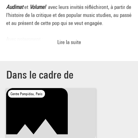
Audimat
et
Volume!
avec leurs invités réfléchiront, à partir de
l'histoire de la critique et des popular music studies, au passé
et au présent de cette pop qui se veut engagée.
Avec notamment :
Lire la suite
Agnès Gayraud
, musicienne (La Féline), philosophe et
blogueuse
Jean-Marie Séca
, professeur de sociologie à l'Université de
Lorraine
Dans le cadre de
Karima Ramdani
, docteure en science politique, laboratoire
"Genre, travail, mobilité"
Centre Pompidou, Paris
Pamina de Coulon
, auteure et performeuse
Animée par :
Michael Spanu
, revue
Volume!
et
Guillaume Heuguet
, revue
Audimat