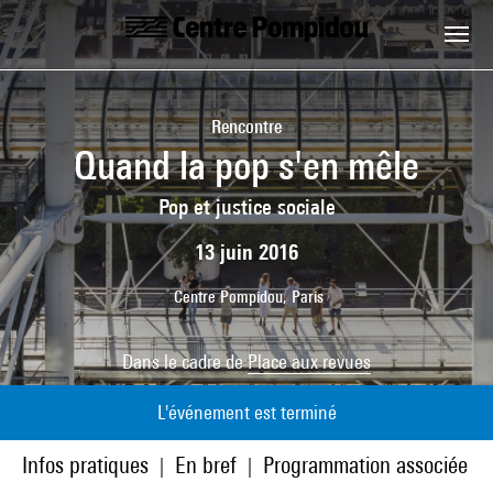
Aller au contenu principal
Centre Pompidou
Rencontre
Quand la pop s'en mêle
Pop et justice sociale
13 juin 2016
Centre Pompidou, Paris
Dans le cadre de
Place aux revues
L'événement est terminé
Infos pratiques
En bref
Programmation associée
|
|
|