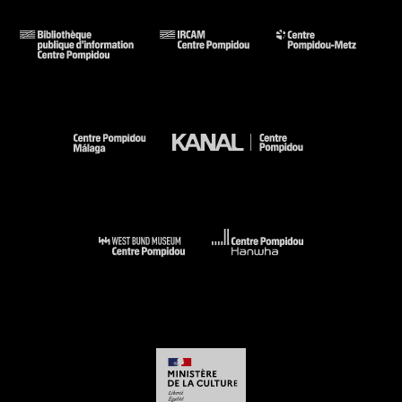
vendredi 27 mars, 21h00, en cinéma 2
CHITRASHALA
HOUSE OF PAINTINGS
19' 2015 Inde SD
La nuit tombe. Le dernier visiteur est parti. Les miniatures
exposées dans le vieux palais s’animent pour redire l'histoire
d'amour et d'exil du roi Nala et de son épouse Damayanti
(Mahabharata).
FIELD-TRIP
23' 2013 Inde VO STFR et EN
Le Prof. B.N. Goswamy arpente à nouveau les chemins de
quarante ans de recherches sur le peintre Nainsukh. Il
réouvre d'antiques registres et reprend d'anciennes
conversations.