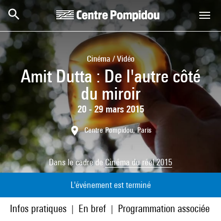
Aller au contenu principal
Centre Pompidou
Cinéma / Vidéo
Amit Dutta : De l'autre côté
du miroir
20 - 29 mars 2015
Centre Pompidou, Paris
Dans le cadre de
Cinéma du réel 2015
L'événement est terminé
Infos pratiques
En bref
Programmation associée
|
|
|