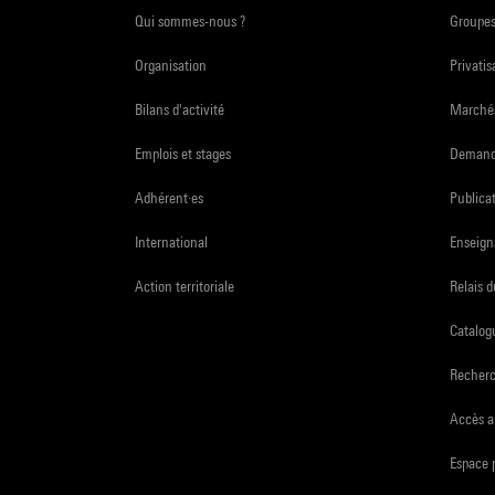
Qui sommes-nous ?
Groupe
Organisation
Privatis
Bilans d'activité
Marchés
Emplois et stages
Demande
Adhérent·es
Publicat
International
Enseign
Action territoriale
Relais 
Catalogu
Recher
Accès a
Espace 