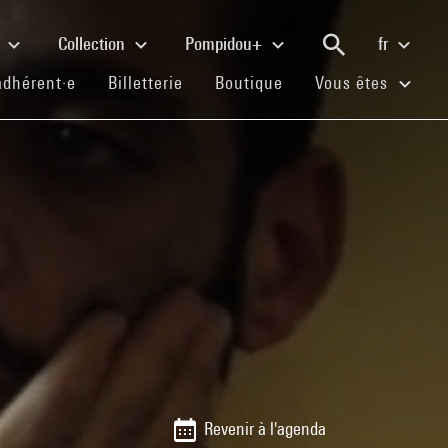
e
Collection
Pompidou+
fr
(current)
(current)
(current)
adhérent·e
Billetterie
Boutique
Vous êtes
Revenir à l'agenda