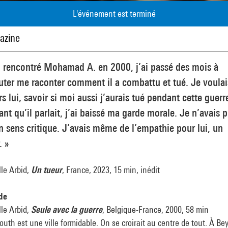
L'événement est terminé
azine
i rencontré Mohamad A. en 2000, j’ai passé des mois à
uter me raconter comment il a combattu et tué. Je voulai
rs lui, savoir si moi aussi j’aurais tué pendant cette guerr
nt qu’il parlait, j’ai baissé ma garde morale. Je n’avais p
 sens critique. J’avais même de l’empathie pour lui, un
. »
le Arbid,
Un tueur
, France, 2023, 15 min, inédit
 de
le Arbid,
Seule avec la guerre
, Belgique-France, 2000, 58 min
outh est une ville formidable. On se croirait au centre de tout. À Be