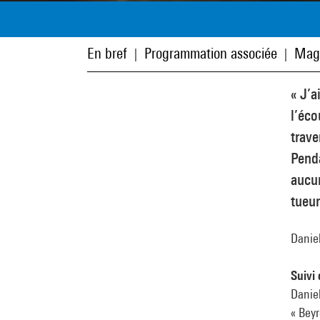
En bref
Programmation associée
Mag
|
|
« J’a
l’éco
trave
Penda
aucun
tueur
Daniel
Suivi
Daniel
« Beyr