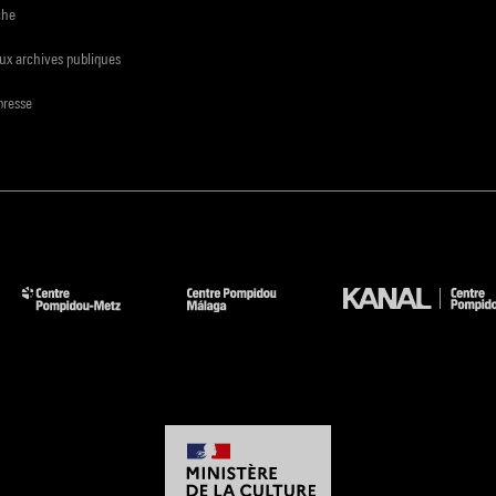
che
ux archives publiques
presse