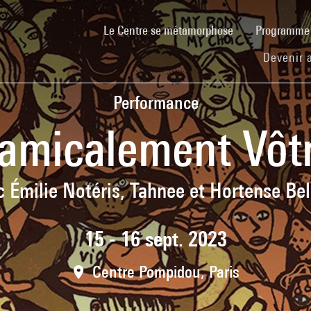
(current)
Le Centre se métamorphose
Programm
Devenir 
Performance
Zamicalement Vôtr
 Émilie Notéris, Tahnee et Hortense Be
15 - 16 sept. 2023
Centre Pompidou, Paris