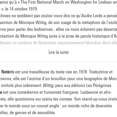
 ainsi qu’à « The First National March on Washington for Lesbian a
 », le 14 octobre 1979.
chives ne semblent pas vouloir nous dire ce qu’Audre Lorde a pensé
rvention de Monique Wittig, de son usage de la métaphore de l’escl
ne pour parler des lesbiennes ; elles ne nous éclairent pas davant
 réaction de Monique Wittig suite à la prise de parole historique d’
devant un parterre de féministes majoritairement blanches dont ell
e l’aveuglement face à la « race ».
Lire la suite
e Notéris
est une travailleuse du texte née en 1978. Traductrice et
cienne, elle est l’autrice d’un brouillon pour une biographie de Mo
 intitulé plus sobrement
Wittig
, paru aux éditions Les Pérégrines.
ee
est une comédienne et humoriste française. Lesbienne et afro-
ste, elle questionne sur scène les normes. Son stand-up nous invit
er le monde sous un nouvel angle : un monde riche de diversités
elles, de genres et de sexualités.