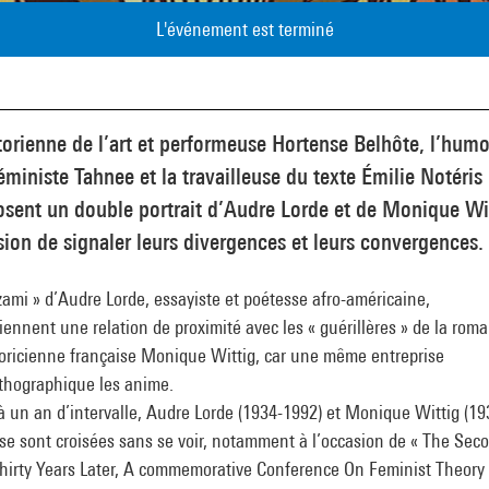
L'événement est terminé
torienne de l’art et performeuse Hortense Belhôte, l’humo
éministe Tahnee et la travailleuse du texte Émilie Notéris
sent un double portrait d’Audre Lorde et de Monique Wit
ion de signaler leurs divergences et leurs convergences.
zami » d’Audre Lorde, essayiste et poétesse afro-américaine,
iennent une relation de proximité avec les « guérillères » de la rom
éoricienne française Monique Wittig, car une même entreprise
thographique les anime.
 un an d’intervalle, Audre Lorde (1934-1992) et Monique Wittig (19
se sont croisées sans se voir, notamment à l’occasion de « The Sec
Thirty Years Later, A commemorative Conference On Feminist Theory 