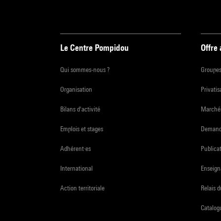
Le Centre Pompidou
Offre
Qui sommes-nous ?
Groupe
Organisation
Privatis
Bilans d'activité
Marchés
Emplois et stages
Demande
Adhérent·es
Publicat
International
Enseign
Action territoriale
Relais 
Catalogu