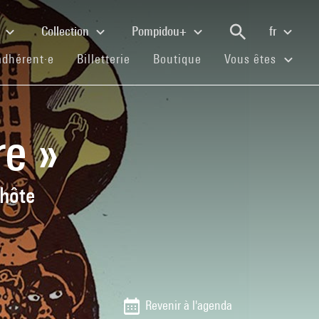
e
Collection
Pompidou+
fr
(current)
(current)
(current)
adhérent·e
Billetterie
Boutique
Vous êtes
e »
lhôte
Revenir à l'agenda