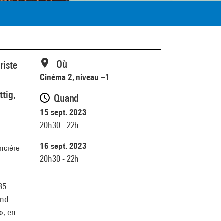
Où
riste
Cinéma 2, niveau –1
tig,
Quand
15 sept. 2023
20h30 - 22h
16 sept. 2023
ancière
20h30 - 22h
35-
ond
», en