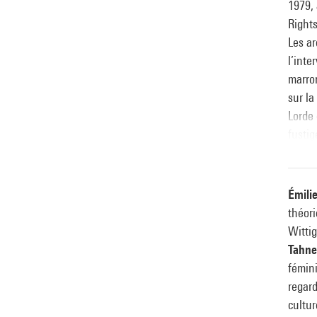
1979,
Rights
Les ar
l’inte
marron
sur la
Lorde 
fustig
Émili
théori
Wittig
Tahn
fémini
regard
cultur