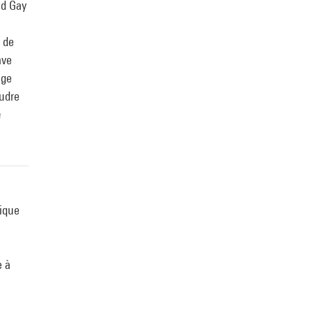
nd Gay
 de
ave
age
Audre
e
nique
e à