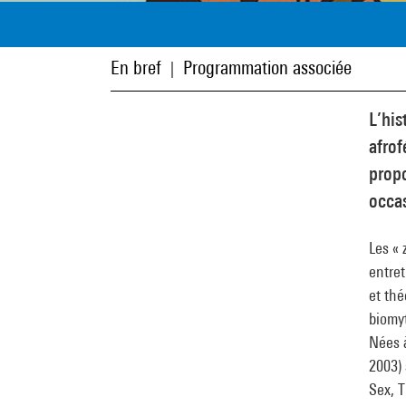
En bref
Programmation associée
|
L’his
afrof
propo
occas
Les « 
entret
et th
biomy
Nées à
2003) 
Sex, 