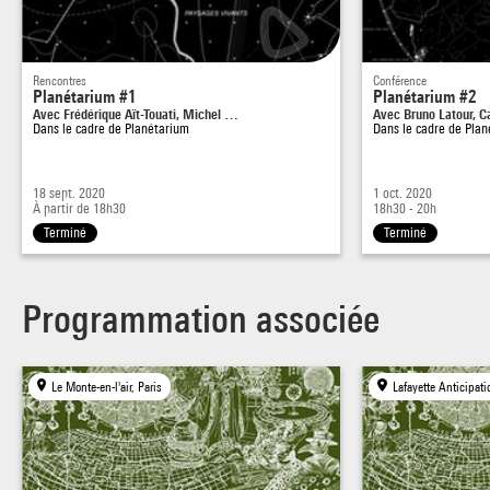
Rencontres
Conférence
Planétarium #1
Planétarium #2
Avec Frédérique Aït-Touati, Michel …
Avec Bruno Latour, C
Dans le cadre de
Planétarium
Dans le cadre de
Plan
18 sept. 2020
1 oct. 2020
À partir de 18h30
18h30 - 20h
Terminé
Terminé
Programmation associée
Le Monte-en-l'air, Paris
Lafayette Anticipati