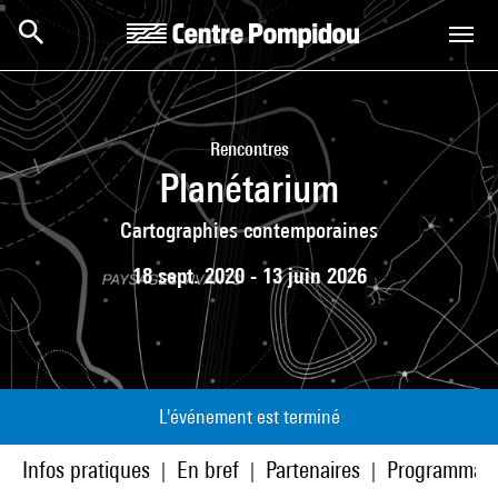
Aller au contenu principal
Centre Pompidou
Rencontres
Planétarium
Cartographies contemporaines
18 sept. 2020 - 13 juin 2026
L'événement est terminé
Infos pratiques
En bref
Partenaires
Programmati
|
|
|