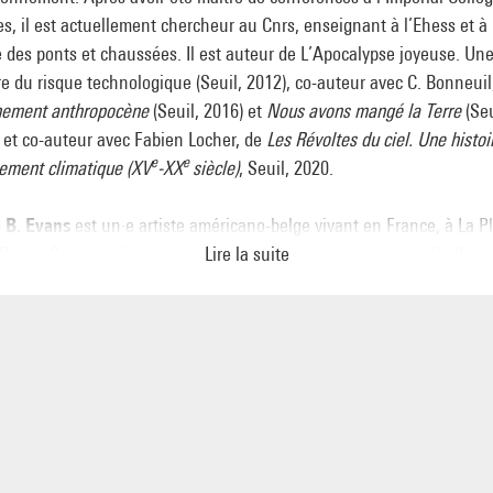
s, il est actuellement chercheur au Cnrs, enseignant à l’Ehess et à
e des ponts et chaussées. Il est auteur de L’Apocalypse joyeuse. Un
re du risque technologique (Seuil, 2012), co-auteur avec C. Bonneuil
nement anthropocène
(Seuil, 2016) et
Nous avons mangé la Terre
(Seu
 et co-auteur avec Fabien Locher, de
Les Révoltes du ciel. Une histoi
e
e
ement climatique (XV
-XX
siècle)
, Seuil, 2020.
e B. Evans
est un·e artiste américano-belge vivant en France, à La P
Denis. Son travail interroge la valeur des émotions et leur rébellion
Lire la suite
t de structures idéologiques, physiques et technologiques. L’artiste
it des créations au Centre Pompidou, au Museo d'Arte Moderne di
a, à la Tate Liverpool, à Lafayette Anticipations, au Tramway, aux
tine Galleries, au Castello di Rivoli, au Museum Abteiberg, et expo
 à la Whitechapel Gallery, à la Haus der Kunst, à la Renaissance S
o, au Singapore Art Museum, à la Mito Art Tower, parmi d'autres. L
de Cécile B. Evans ont été projetés dans des festivals tels que le Ne
estival et le Rotterdam International. Les œuvres de Cécile B. Evans