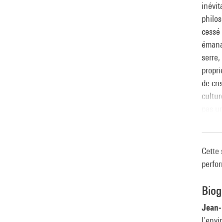
inévit
philos
cessé 
émanai
serre,
propri
de cri
cultur
pas un
toutes
sa des
modern
Cette 
perfor
Biog
Jean-
l’envi