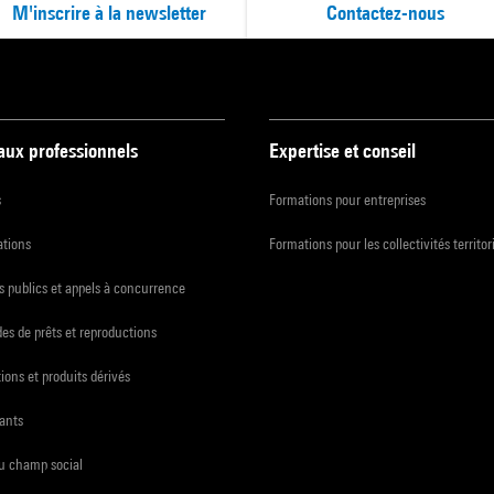
M'inscrire à la newsletter
Contactez-nous
 aux professionnels
Expertise et conseil
s
Formations pour entreprises
ations
Formations pour les collectivités territor
 publics et appels à concurrence
s de prêts et reproductions
ions et produits dérivés
ants
du champ social