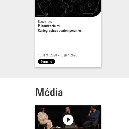
parti
Centr
of Mo
Rencontres
Planétarium
Cartographies contemporaines
18 sept. 2020 - 13 juin 2026
Terminé
Média