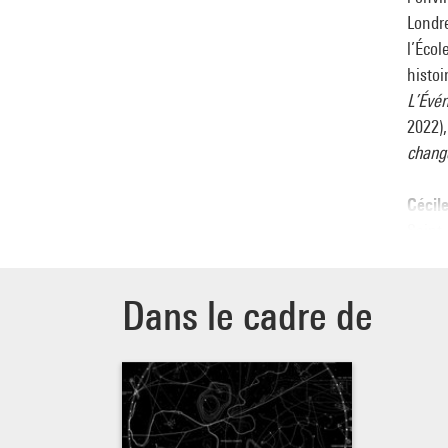
Londre
l’Écol
histoi
L’Évé
2022),
chang
Cécil
Saint-
contac
produ
Dans le cadre de
Bologn
Serpen
œuvres
Chicag
films 
Film F