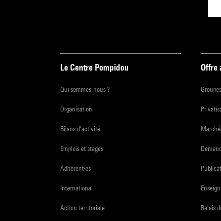
Le Centre Pompidou
Offre
Qui sommes-nous ?
Groupe
Organisation
Privatis
Bilans d'activité
Marchés
Emplois et stages
Demande
Adhérent·es
Publicat
International
Enseign
Action territoriale
Relais 