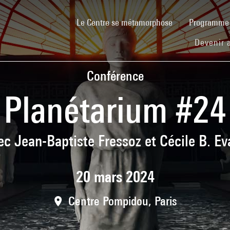
(current)
Le Centre se métamorphose
Programm
Devenir 
Conférence
Planétarium #24
ec Jean-Baptiste Fressoz et Cécile B. Ev
20 mars 2024
Centre Pompidou, Paris