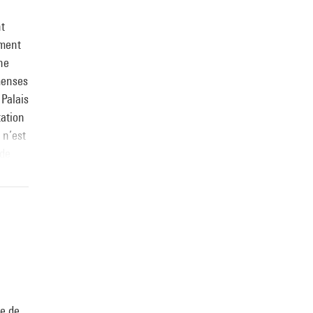
nt
iment
ne
mmenses
 Palais
tation
 n’est
 de
tal et
 de la
ge de