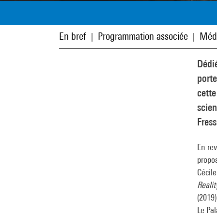
En bref
Programmation associée
Méd
|
|
Dédié
porte
cette
scien
Fress
En rev
propos
Cécile
Realit
(2019)
Le Pal