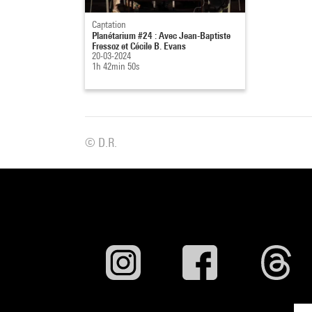
Captation
Planétarium #24 : Avec Jean-Baptiste
Fressoz et Cécile B. Evans
20-03-2024
1h 42min 50s
© D.R.