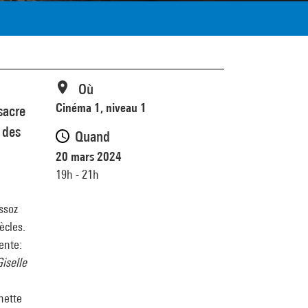
Où
Cinéma 1, niveau 1
sacre
 des
Quand
20 mars 2024
19h - 21h
essoz
ècles.
ente:
iselle
gnette