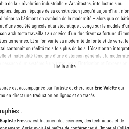
able de la « révolution industrielle ». Architectes, intellectuels ou
ophes, depuis l’époque de sa construction jusqu’à aujourd’hui, n’o
d’ériger ce bâtiment en symbole de la modernité – alors que ce bât
t d’une société agricole et aristocratique : conçu sur le modèle d’u
 son architecte travaillait au service d’un duc tirant sa fortune d’i
étés terriennes. Et si l’on vante sa modernité de fonte et de verre, le
stal contenait en réalité trois fois plus de bois. L’écart entre interpré
elle et matérialité témoigne d’une distorsion générale : la modernité
 passage d’un système à un autre, mais l’intrication et l’expansion
Lire la suite
 les matières et de toutes les énergies. En revisitant le Palais de cris
truction finale, Jean-Baptiste Fressoz propose une histoire nouvelle
e
e
ité industrielle au 19
et 20
siècles.
soirée est accompagnée par l’artiste et chercheur
Éric Valette
qui
me en direct une traduction en lignes et en tracés.
raphies :
Baptiste Fressoz
est historien des sciences, des techniques et de
ronnement. Après avoir été maître de conférences à l’Imperial Collè