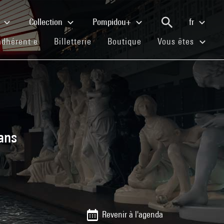
e
Collection
Pompidou+
fr
(current)
(current)
(current)
adhérent·e
Billetterie
Boutique
Vous êtes
ans
Revenir à l'agenda