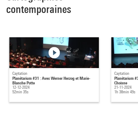
contemporaines
Captation
Captation
Planétarium #31 : Avec Werner Herzog et Marie-
Planétarium #3
Blanche Potte
Choisne
12-12-2024
21-11-2024
52min 35s
1h 38min 49s