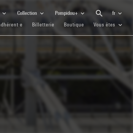
e
Collection
Pompidou+
fr
(current)
(current)
(current)
adhérent·e
Billetterie
Boutique
Vous êtes