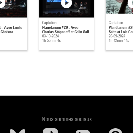
Captation
Captation
 : Avec Émilie
Planétarium #29 : Avec
Planétarium #2
e Choisne
Charles Stépanoff et Colin Self
Saito et Lola Go
03-10-2024
20-09-2024
1h 55min 4s
1h 42min 14s
Nous sommes sociaux