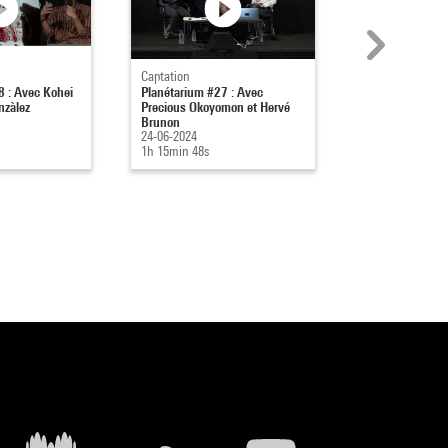
Captation
Captation
8 : Avec Kohei
Planétarium #27 : Avec
Planétarium #26
nzàlez
Precious Okoyomon et Hervé
avec Emmanuel 
Brunon
Sylvain Venayr
24-06-2024
29-05-2024
1h 15min 48s
2h 1min