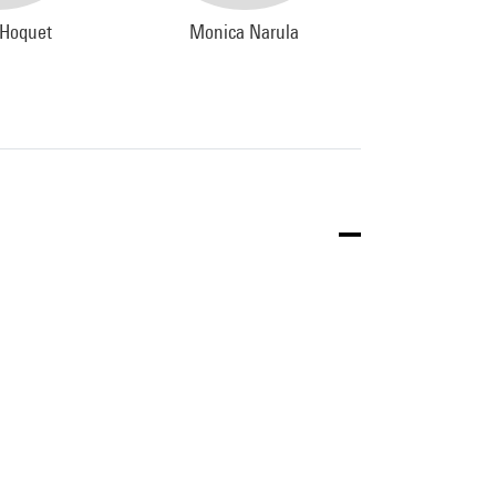
 Hoquet
Monica Narula
Raqs Media 
Plast