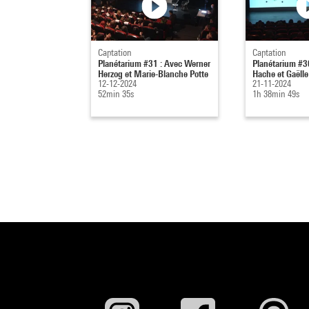
Captation
Captation
Planétarium #31 : Avec Werner
Planétarium #30
Herzog et Marie-Blanche Potte
Hache et Gaëll
12-12-2024
21-11-2024
52min 35s
1h 38min 49s