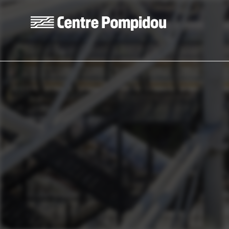
Aller au contenu principal
Centre Pompidou