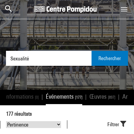
Aller au contenu principal
Centre Pompidou
Rechercher
Informations
Événements
Œuvres
Arti
|
|
|
|
[0]
[177]
[897]
177
résultats
Filtrer