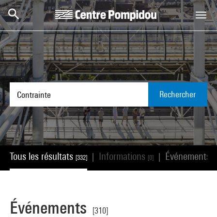
Aller au contenu principal
Centre Pompidou
Rechercher
Tous les résultats
Informations
Événements
|
|
[332]
[0]
[
Événements
[310]