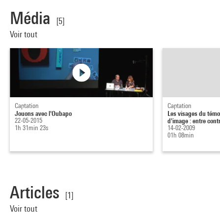
Média
[5]
Voir tout
Captation
Captation
Jouons avec l'Oubapo
Les visages du témo
22-05-2015
d'image : entre contr
1h 31min 23s
14-02-2009
01h 08min
Articles
[1]
Voir tout