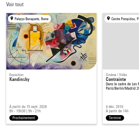
Voir tout
Palazzo Bonaparte, Rome
Centre Pompidou, P
Exposition
Cinéma / Vidéo
Kandinsky
Contrainte
Dans le cadre de
Les 
Paris/Berlin/Madrid 
À partir du 15 sept. 2026
4 déc. 2010
9h - 19h30
|
9h - 21h
À partir de 14h
Prochainement
Terminé